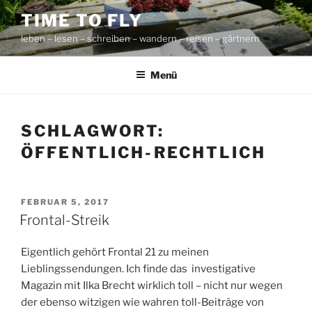
Zum
TIME TO FLY
Inhalt
leben – lesen – schreiben – wandern – reisen – gärtnern
springen
Menü
SCHLAGWORT:
ÖFFENTLICH-RECHTLICH
VERÖFFENTLICHT
FEBRUAR 5, 2017
AM
Frontal-Streik
Eigentlich gehört Frontal 21 zu meinen
Lieblingssendungen. Ich finde das investigative
Magazin mit Ilka Brecht wirklich toll – nicht nur wegen
der ebenso witzigen wie wahren toll-Beiträge von