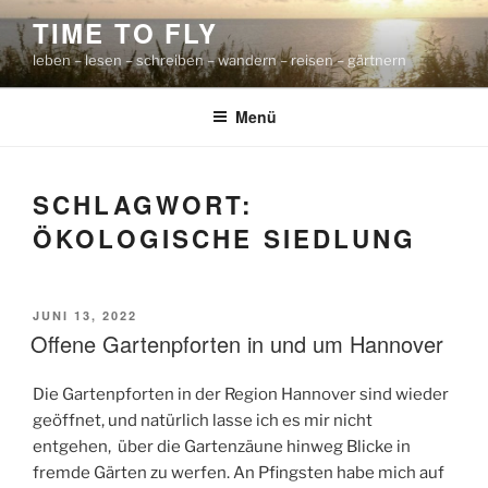
Zum
TIME TO FLY
Inhalt
leben – lesen – schreiben – wandern – reisen – gärtnern
springen
Menü
SCHLAGWORT:
ÖKOLOGISCHE SIEDLUNG
VERÖFFENTLICHT
JUNI 13, 2022
AM
Offene Gartenpforten in und um Hannover
Die Gartenpforten in der Region Hannover sind wieder
geöffnet, und natürlich lasse ich es mir nicht
entgehen, über die Gartenzäune hinweg Blicke in
fremde Gärten zu werfen. An Pfingsten habe mich auf