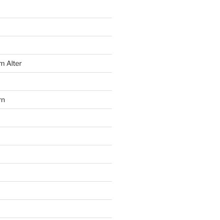
m Alter
rn