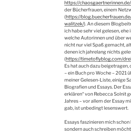
https://chaosgaertnerinnen.de
/
der Bücherfrauen, einem Netz
(
https://blog.buecherfrauen.de
walitzek/
). An diesem Blogbeit
ich habe sehr viel gelesen, ehe
welche Autorinnen und über wel
nicht nur viel Spaß gemacht, a
denen ich jahrelang nichts gele
(
https://timetoflyblog.com/dr
Es hat auch dazu beigetragen, 
– ein Buch pro Woche – 2021 ü
meiner Gelesen-Liste, einige 
Biografien und Essays. Der Es
erklären“ von Rebecca Solnit 
Jahres – vor allem der Essay m
gab, ist unbedingt lesenswert.
Essays faszinieren mich schon la
sondern auch schreiben möcht