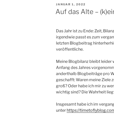
VERÖFFENTLICHT
JANUAR 1, 2022
AM
Auf das Alte – (k)e
Das Jahr ist zu Ende: Zeit, Bila
irgendwie passt es zum vergan
letzten Blogbeitrag hinterherhi
veröffentliche.
Meine Blogbilanz bleibt leider 
Anfang des Jahres vorgenommen
anderthalb Blogbeiträge pro W
geschafft: Waren meine Ziele z
groß? Oder habe ich mir zu wen
wichtig sind? Die Wahrheit lie
Insgesamt habe ich im vergang
unter
https://timetoflyblog.co