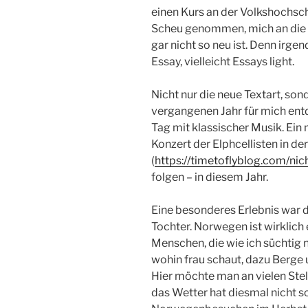
einen Kurs an der Volkshochsch
Scheu genommen, mich an die F
gar nicht so neu ist. Denn irge
Essay, vielleicht Essays light.
Nicht nur die neue Textart, so
vergangenen Jahr für mich ent
Tag mit klassischer Musik. Ein 
Konzert der Elphcellisten in d
(
https://timetoflyblog.com/nich
folgen – in diesem Jahr.
Eine besonderes Erlebnis war
Tochter. Norwegen ist wirklich 
Menschen, die wie ich süchtig 
wohin frau schaut, dazu Berge 
Hier möchte man an vielen Stel
das Wetter hat diesmal nicht 