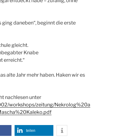
gal entdeckt habe – zufällig, ohne
s ging daneben“, beginnt die erste
ule gleicht.
chbegabter Knabe
t erreicht.“
das alte Jahr mehr haben. Haken wir es
ht nachlesen unter
2002/workshops/zeitung/Nekrolog%20a
ascha%20Kale
ko.pdf
teilen