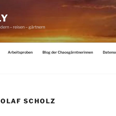
LY
dern – reisen – gärtnern
Arbeitsproben
Blog der Chaosgärntnerinnen
Datens
:
OLAF SCHOLZ