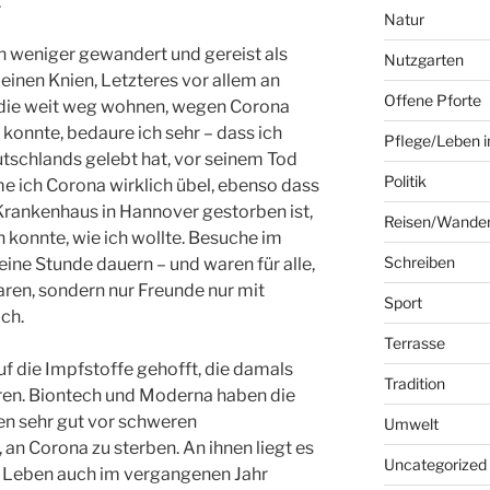
.
Natur
h weniger gewandert und gereist als
Nutzgarten
einen Knien, Letzteres vor allem an
Offene Pforte
 die weit weg wohnen, wegen Corona
 konnte, bedaure ich sehr – dass ich
Pflege/Leben i
tschlands gelebt hat, vor seinem Tod
Politik
e ich Corona wirklich übel, ebenso dass
 Krankenhaus in Hannover gestorben ist,
Reisen/Wande
n konnte, wie ich wollte. Besuche im
Schreiben
ne Stunde dauern – und waren für alle,
ren, sondern nur Freunde nur mit
Sport
ch.
Terrasse
uf die Impfstoffe gehofft, die damals
Tradition
en. Biontech und Moderna haben die
zen sehr gut vor schweren
Umwelt
 an Corona zu sterben. An ihnen liegt es
Uncategorized
r Leben auch im vergangenen Jahr