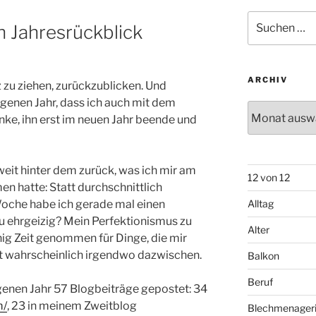
Suchen
in Jahresrückblick
nach:
ARCHIV
nz zu ziehen, zurückzublicken. Und
genen Jahr, dass ich auch mit dem
Archiv
nke, ihn erst im neuen Jahr beende und
weit hinter dem zurück, was ich mir am
12 von 12
 hatte: Statt durchschnittlich
oche habe ich gerade mal einen
Alltag
u ehrgeizig? Mein Perfektionismus zu
Alter
ig Zeit genommen für Dinge, die mir
gt wahrscheinlich irgendwo dazwischen.
Balkon
Beruf
enen Jahr 57 Blogbeiträge gepostet: 34
m/
, 23 in meinem Zweitblog
Blechmenager