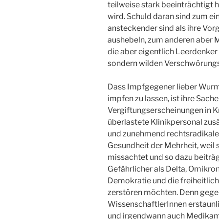
teilweise stark beeinträchtigt 
wird. Schuld daran sind zum ei
ansteckender sind als ihre Vor
aushebeln, zum anderen aber M
die aber eigentlich Leerdenker s
sondern wilden Verschwörungs
Dass Impfgegener lieber Wurmm
impfen zu lassen, ist ihre Sache
Vergiftungserscheinungen in 
überlastete Klinikpersonal zusät
und zunehmend rechtsradikale 
Gesundheit der Mehrheit, weil
missachtet und so dazu beiträgt
Gefährlicher als Delta, Omikron
Demokratie und die freiheitliche
zerstören möchten. Denn geg
WissenschaftlerInnen erstaunl
und irgendwann auch Medikam