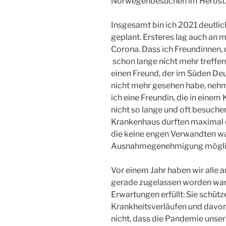
Norwegenbesuchen im Herbst
Insgesamt bin ich 2021 deutlic
geplant. Ersteres lag auch an m
Corona. Dass ich Freundinnen,
schon lange nicht mehr treffen
einen Freund, der im Süden Deu
nicht mehr gesehen habe, nehm
ich eine Freundin, die in einem
nicht so lange und oft besuche
Krankenhaus durften maximal ei
die keine engen Verwandten wa
Ausnahmegenehmigung mögli
Vor einem Jahr haben wir alle a
gerade zugelassen worden war
Erwartungen erfüllt: Sie schüt
Krankheitsverläufen und davor,
nicht, dass die Pandemie unse