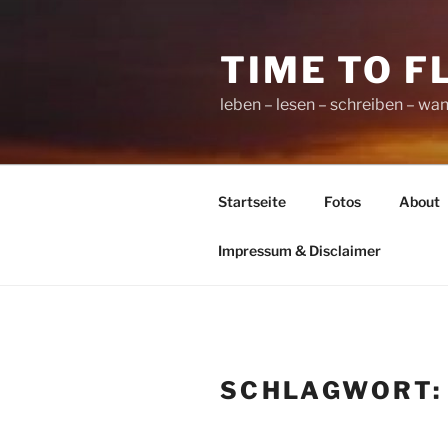
Zum
Inhalt
TIME TO F
springen
leben – lesen – schreiben – wan
Startseite
Fotos
About
Impressum & Disclaimer
SCHLAGWORT