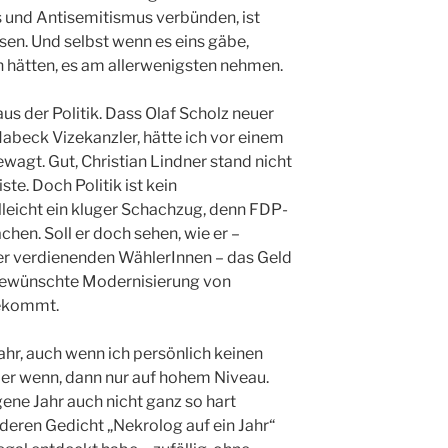
s und Antisemitismus verbünden, ist
en. Und selbst wenn es eins gäbe,
n hätten, es am allerwenigsten nehmen.
us der Politik. Dass Olaf Scholz neuer
abeck Vizekanzler, hätte ich vor einem
wagt. Gut, Christian Lindner stand nicht
te. Doch Politik ist kein
lleicht ein kluger Schachzug, denn FDP-
hen. Soll er doch sehen, wie er –
er verdienenden WählerInnen – das Geld
i gewünschte Modernisierung von
bekommt.
Jahr, auch wenn ich persönlich keinen
r wenn, dann nur auf hohem Niveau.
ene Jahr auch nicht ganz so hart
deren Gedicht „Nekrolog auf ein Jahr“