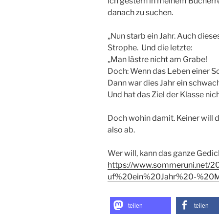
ich gestern in meinem Bücherre
danach zu suchen.
„Nun starb ein Jahr. Auch diese
Strophe. Und die letzte:
„Man lästre nicht am Grabe!
Doch: Wenn das Leben einer Sch
Dann war dies Jahr ein schwa
Und hat das Ziel der Klasse nich
Doch wohin damit. Keiner will 
also ab.
Wer will, kann das ganze Gedic
https://www.sommeruni.net/
uf%20ein%20Jahr%20-%20M
teilen
teilen