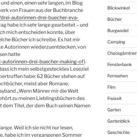
und einen, einen sehr langen, im Blog
Blickwinkel
werk von Frauen aus der Buchbranche
/drei-autorinnen-drei-buecher-eva-
Bücher
rag habe ich sehr lange gearbeitet – und
Burgwedel
 ich mich entscheiden konnte, über
che Bücher ich schreibe. Es hat mir
Camping
lte Autorinnen wiederzuentdecken, von
Chaosgärntner
sen hatte
ei-autorinnen-drei-buecher-making-of
).
Fensterbank
dass ich mein selbstgestecktes Leseziel
Fernsehen
bertroffen habe: 62 Bücher stehen auf
Sachbücher, meist aber Romane,
Film
sayband „Wenn Männer mir die Welt
gehört zu meinen Lieblingsbüchern des
Freizeit
it dem Titel, der dem Buch seinen Namen
Garten
Gartenblick
nge. Weil ich sie nicht nur lesen,
Geschichte
e, habe ich im vergangenen Sommer