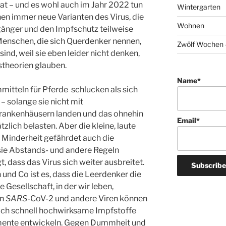
hat – und es wohl auch im Jahr 2022 tun
Wintergarten
nen immer neue Varianten des Virus, die
Wohnen
gänger und den Impfschutz teilweise
enschen, die sich Querdenker nennen,
Zwölf Wochen –
ind, weil sie eben leider nicht denken,
theorien glauben.
Name*
itteln für Pferde schlucken als sich
 – solange sie nicht mit
Krankenhäusern landen und das ohnehin
Email*
zlich belasten. Aber die kleine, laute
Minderheit gefährdet auch die
 sie Abstands- und andere Regeln
, dass das Virus sich weiter ausbreitet.
 und Co ist es, dass die Leerdenker die
 Gesellschaft, in der wir leben,
en
SARS
-CoV-2 und andere Viren können
ich schnell hochwirksame Impfstoffe
ente entwickeln. Gegen Dummheit und