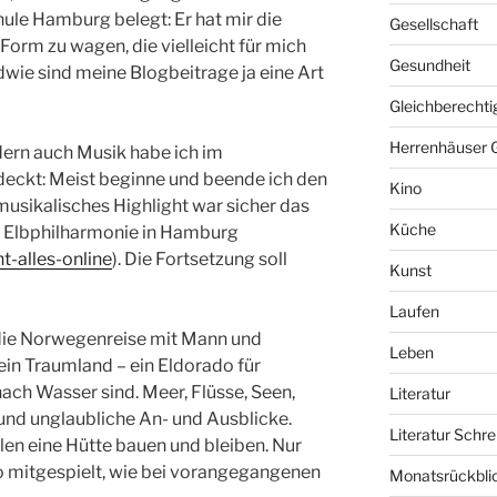
ule Hamburg belegt: Er hat mir die
Gesellschaft
orm zu wagen, die vielleicht für mich
Gesundheit
ndwie sind meine Blogbeitrage ja eine Art
Gleichberechti
Herrenhäuser 
ndern auch Musik habe ich im
deckt: Meist beginne und beende ich den
Kino
musikalisches Highlight war sicher das
Küche
er Elbphilharmonie in Hamburg
t-alles-online
). Die Fortsetzung soll
Kunst
Laufen
 die Norwegenreise mit Mann und
Leben
ein Traumland – ein Eldorado für
nach Wasser sind. Meer, Flüsse, Seen,
Literatur
und unglaubliche An- und Ausblicke.
Literatur Schre
len eine Hütte bauen und bleiben. Nur
so mitgespielt, wie bei vorangegangenen
Monatsrückbli