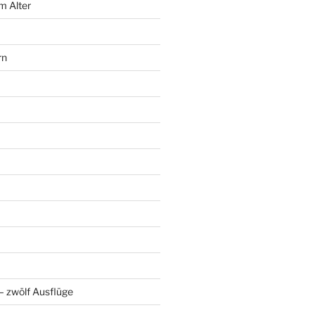
m Alter
rn
 zwölf Ausflüge