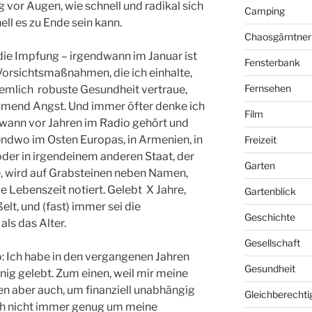
 vor Augen, wie schnell und radikal sich
Camping
ll es zu Ende sein kann.
Chaosgärntner
 die Impfung – irgendwann im Januar ist
Fensterbank
e Vorsichtsmaßnahmen, die ich einhalte,
Fernsehen
iemlich robuste Gesundheit vertraue,
mend Angst. Und immer öfter denke ich
Film
dwann vor Jahren im Radio gehört und
gendwo im Osten Europas, in Armenien, in
Freizeit
oder in irgendeinem anderen Staat, der
Garten
e, wird auf Grabsteinen neben Namen,
e Lebenszeit notiert. Gelebt X Jahre,
Gartenblick
elt, und (fast) immer sei die
Geschichte
als das Alter.
Gesellschaft
o: Ich habe in den vergangenen Jahren
Gesundheit
enig gelebt. Zum einen, weil mir meine
n aber auch, um finanziell unabhängig
Gleichberechti
ich nicht immer genug um meine