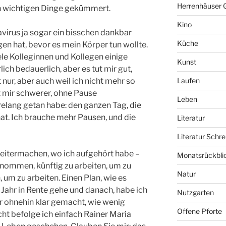
Herrenhäuser 
h wichtigen Dinge gekümmert.
Kino
virus ja sogar ein bisschen dankbar
Küche
ogen hat, bevor es mein Körper tun wollte.
le Kolleginnen und Kollegen einige
Kunst
lich bedauerlich, aber es tut mir gut,
t nur, aber auch weil ich nicht mehr so
Laufen
lt mir schwerer, ohne Pause
Leben
hrelang getan habe: den ganzen Tag, die
t. Ich brauche mehr Pausen, und die
Literatur
Literatur Schre
t weitermachen, wo ich aufgehört habe –
Monatsrückbli
enommen, künftig zu arbeiten, um zu
Natur
, um zu arbeiten. Einen Plan, wie es
 Jahr in Rente gehe und danach, habe ich
Nutzgarten
r ohnehin klar gemacht, wie wenig
Offene Pforte
icht befolge ich einfach Rainer Maria