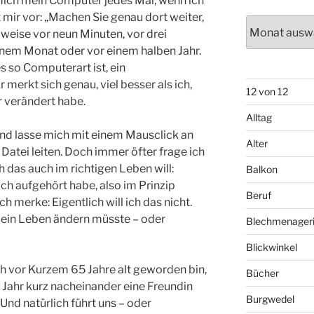
ich mein Computer jedes Mal, wenn ich
t mir vor: „Machen Sie genau dort weiter,
Archiv
weise vor neun Minuten, vor drei
inem Monat oder vor einem halben Jahr.
 so Computerart ist, ein
merkt sich genau, viel besser als ich,
12 von 12
 verändert habe.
Alltag
und lasse mich mit einem Mausclick an
Alter
 Datei leiten. Doch immer öfter frage ich
h das auch im richtigen Leben will:
Balkon
h aufgehört habe, also im Prinzip
Beruf
h merke: Eigentlich will ich das nicht.
 mein Leben ändern müsste – oder
Blechmenager
Blickwinkel
 ich vor Kurzem 65 Jahre alt geworden bin,
Bücher
m Jahr kurz nacheinander eine Freundin
Burgwedel
Und natürlich führt uns – oder