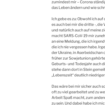
zumindest mir – Corona ständig
das Leben ändern und wie schne
Ich gebe es zu: Obwohl ich auf
es auch bei mir die dritte -, di
und natürlich auch auf meine z
macht SARS-CoV-19 mir zuneh
an eine Meldung, die ich irgen
die ich nie vergessen habe. Ir
der Ukraine, in Aserbeidschan 
früher zur Sowjetunion gehört
Geburts- und Todesjahr auch di
stehe dann dort in Stein gemeiß
„Lebenszeit“ deutlich niedriger 
Das wäre bei mir sicher auch s
oft zu viel gearbeitet und zu w
Arbeit Spaß macht, zum andere
zu sein. Und dabei habe ich m