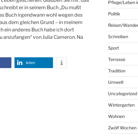
as Leben geschehen. Glauben Sie mir: das
Pflege/Leben i
, schreibt er in seinem Buch „Du mußt
Politik
 das Buch irgendwann wohl wegen des
hl aus dem gleichen Grund – in meinem
Reisen/Wande
h ein anderes Buch habe ich dort
Schreiben
neu anzufangen“ von Julia Cameron. Na
Sport
Terrasse
teilen
Tradition
Umwelt
Uncategorized
Wintergarten
Wohnen
Zwölf Wochen –