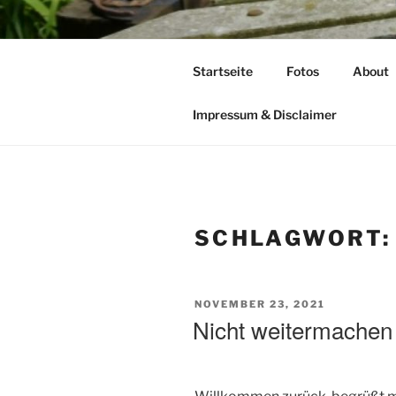
Zum
Inhalt
TIME TO F
springen
Startseite
Fotos
About
leben – lesen – schreiben – wan
Impressum & Disclaimer
SCHLAGWORT
VERÖFFENTLICHT
NOVEMBER 23, 2021
AM
Nicht weitermachen 