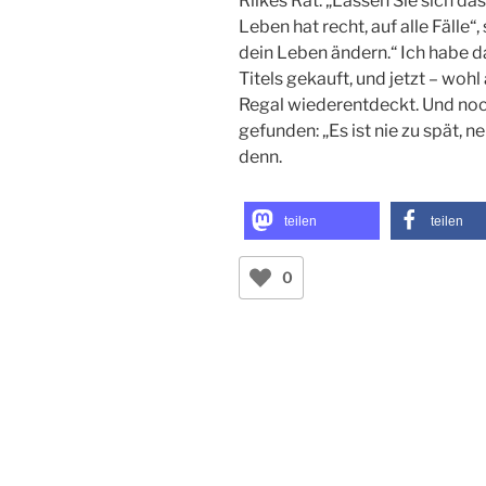
Rilkes Rat. „Lassen Sie sich d
Leben hat recht, auf alle Fälle“
dein Leben ändern.“ Ich habe
Titels gekauft, und jetzt – wo
Regal wiederentdeckt. Und noc
gefunden: „Es ist nie zu spät, 
denn.
teilen
teilen
0