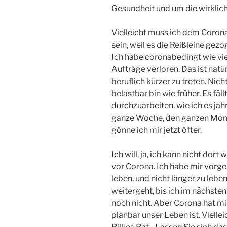
Gesundheit und um die wirklic
Vielleicht muss ich dem Corona
sein, weil es die Reißleine gez
Ich habe coronabedingt wie vie
Aufträge verloren. Das ist natür
beruflich kürzer zu treten. Nich
belastbar bin wie früher. Es fäl
durchzuarbeiten, wie ich es ja
ganze Woche, den ganzen Mona
gönne ich mir jetzt öfter.
Ich will, ja, ich kann nicht dor
vor Corona. Ich habe mir vorg
leben, und nicht länger zu leben
weitergeht, bis ich im nächsten
noch nicht. Aber Corona hat mi
planbar unser Leben ist. Vielle