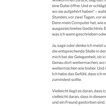
Willkommen zurück, begrüßt m
eine Datei öffne. Und er schläg
wo sie aufgehört haben“ – wahl
Stunden, vor zwei Tagen, vor e
Denn mein Computer hat, wie es
ausgezeichnetes Gedächtnis: Er 
was ich wann geschrieben oder
Ja, sage oder denke ich meist 
die entsprechende Stelle in der
mich bei der Gelegenheit, ob ic
Genau dort weitermachen, wo ic
weitermachen wie bisher. Und ic
Ich habe das Gefühl, dass ich
zumindest sollte.
Vielleicht liegt es daran, dass
vielleicht daran, dass in diese
und ein Freund gestorben sind. 