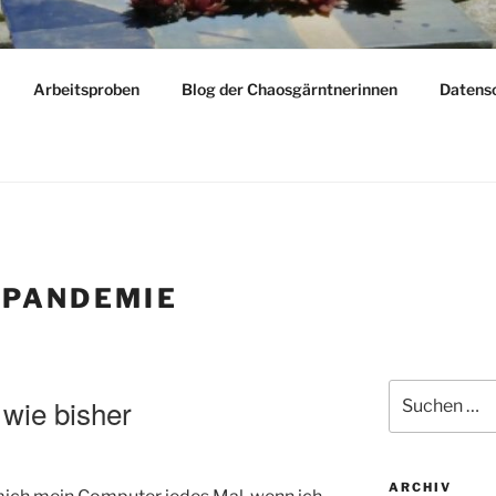
LY
Arbeitsproben
Blog der Chaosgärntnerinnen
Datens
dern – reisen – gärtnern
:
PANDEMIE
Suchen
wie bisher
nach:
ARCHIV