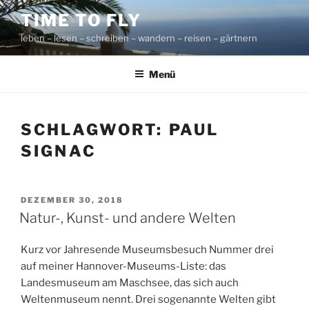
Zum
TIME TO FLY
Inhalt
leben – lesen – schreiben – wandern – reisen – gärtnern
springen
Menü
SCHLAGWORT:
PAUL
SIGNAC
VERÖFFENTLICHT
DEZEMBER 30, 2018
AM
Natur-, Kunst- und andere Welten
Kurz vor Jahresende Museumsbesuch Nummer drei
auf meiner Hannover-Museums-Liste: das
Landesmuseum am Maschsee, das sich auch
Weltenmuseum nennt. Drei sogenannte Welten gibt