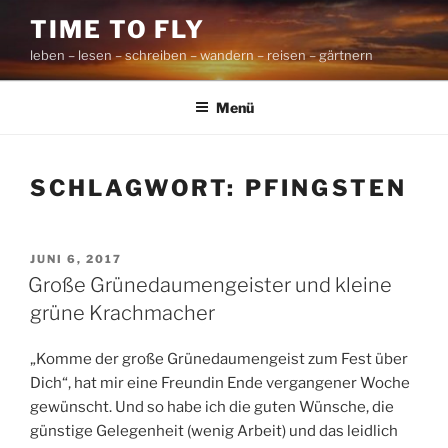
Zum
TIME TO FLY
Inhalt
leben – lesen – schreiben – wandern – reisen – gärtnern
springen
Menü
SCHLAGWORT:
PFINGSTEN
VERÖFFENTLICHT
JUNI 6, 2017
AM
Große Grünedaumengeister und kleine
grüne Krachmacher
„Komme der große Grünedaumengeist zum Fest über
Dich“, hat mir eine Freundin Ende vergangener Woche
gewünscht. Und so habe ich die guten Wünsche, die
günstige Gelegenheit (wenig Arbeit) und das leidlich