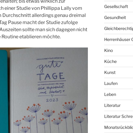
halten; bis etwas wirklich zur
Gesellschaft
h einer Studie von Phillippa Lally vom
m Durchschnitt allerdings genau dreimal
Gesundheit
 Tag Pause macht der Studie zufolge
Gleichberechti
 Auszeiten sollte man sich dagegen nicht
e Routine etablieren möchte.
Herrenhäuser 
Kino
Küche
Kunst
Laufen
Leben
Literatur
Literatur Schre
Monatsrückbli