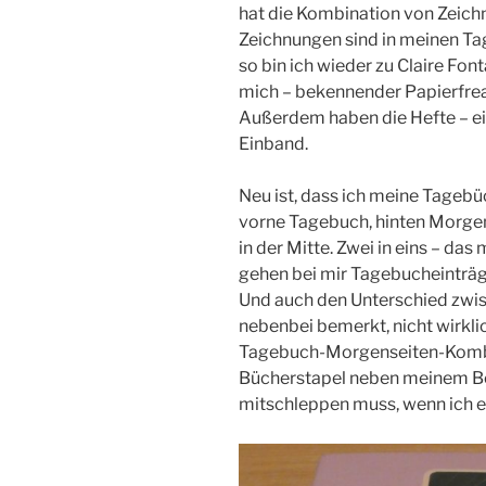
hat die Kombination von Zeichn
Zeichnungen sind in meinen T
so bin ich wieder zu Claire Fon
mich – bekennender Papierfrea
Außerdem haben die Hefte – ein
Einband.
Neu ist, dass ich meine Tageb
vorne Tagebuch, hinten Morgen
in der Mitte. Zwei in eins – das
gehen bei mir Tagebucheinträg
Und auch den Unterschied zwis
nebenbei bemerkt, nicht wirklic
Tagebuch-Morgenseiten-Kombi 
Bücherstapel neben meinem Bet
mitschleppen muss, wenn ich e