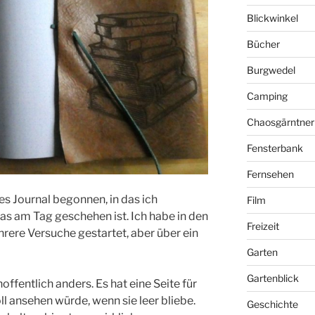
Blickwinkel
Bücher
Burgwedel
Camping
Chaosgärntner
Fensterbank
Fernsehen
es Journal begonnen, in das ich
Film
s am Tag geschehen ist. Ich habe in den
Freizeit
ere Versuche gestartet, aber über ein
Garten
Gartenblick
offentlich anders. Es hat eine Seite für
l ansehen würde, wenn sie leer bliebe.
Geschichte