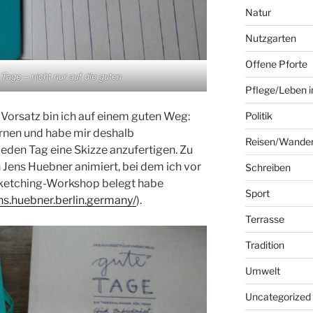
Natur
Nutzgarten
Offene Pforte
 Tage – nicht nur auf die guten
Pflege/Leben i
Vorsatz bin ich auf einem guten Weg:
Politik
ernen und habe mir deshalb
Reisen/Wande
eden Tag eine Skizze anzufertigen. Zu
Jens Huebner animiert, bei dem ich vor
Schreiben
Sketching-Workshop belegt habe
Sport
s.huebner.berlin.germany/
).
Terrasse
Tradition
Umwelt
Uncategorized