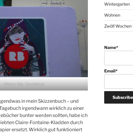
Wintergarten
Wohnen
Zwölf Wochen –
Name*
Email*
– Bücher fürs Abendritual
irgendwas in mein Skizzenbuch – und
 Tagebuch irgendwann wirklich zu einer
agebücher bunter werden sollten, habe ich
iebten Claire-Fontaine-Kladden durch
ier ersetzt. Wirklich gut funktioniert