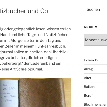
Suchen
otizbücher und Co
nach:
ARCHIV
g oder gelegentlich lesen, wissen es: Ich
r Hand und liebe Tage- und Notizbücher
Archiv
gen mit Morgenseiten in den Tag und
en Zeilen in meinem Fünf-Jahresbuch.
tjournal sollen mir helfen, den Überblick
ge zu behalten, die ich erledigen
12 von 12
beherbergt“ der Ledereinband ein
o eine Art Schreibjournal.
Alltag
Alter
Balkon
Beruf
Blechmenager