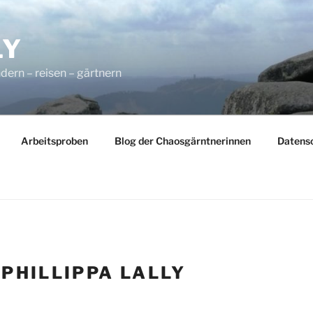
LY
dern – reisen – gärtnern
Arbeitsproben
Blog der Chaosgärntnerinnen
Datens
:
PHILLIPPA LALLY