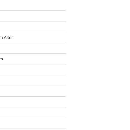
m Alter
rn