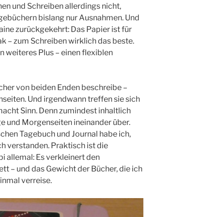
en und Schreiben allerdings nicht,
agebüchern bislang nur Ausnahmen. Und
taine zurückgekehrt: Das Papier ist für
k – zum Schreiben wirklich das beste.
 weiteres Plus – einen flexiblen
ücher von beiden Enden beschreibe –
seiten. Und irgendwann treffen sie sich
 macht Sinn. Denn zumindest inhaltlich
e und Morgenseiten ineinander über.
chen Tagebuch und Journal habe ich,
h verstanden. Praktisch ist die
allemal: Es verkleinert den
t – und das Gewicht der Bücher, die ich
inmal verreise.