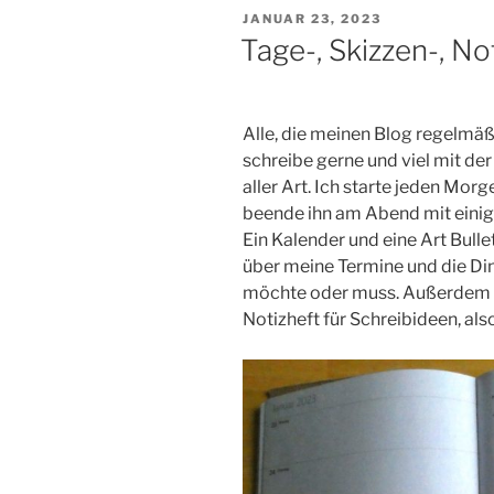
VERÖFFENTLICHT
JANUAR 23, 2023
AM
Tage-, Skizzen-, N
Alle, die meinen Blog regelmäßi
schreibe gerne und viel mit de
aller Art. Ich starte jeden Mor
beende ihn am Abend mit einig
Ein Kalender und eine Art Bulle
über meine Termine und die Din
möchte oder muss. Außerdem „
Notizheft für Schreibideen, als