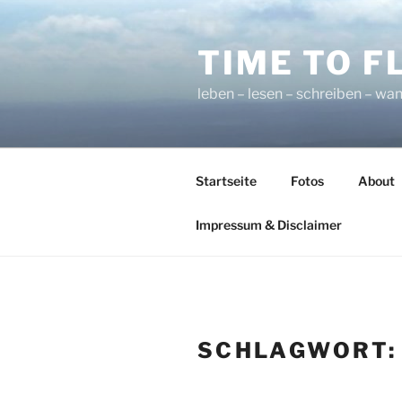
Zum
Inhalt
TIME TO F
springen
leben – lesen – schreiben – wan
Startseite
Fotos
About
Impressum & Disclaimer
SCHLAGWORT