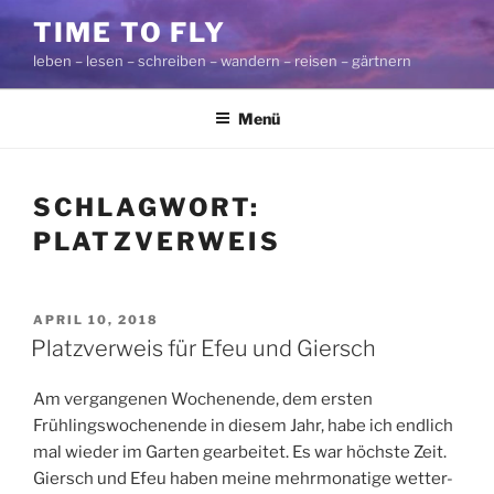
Zum
TIME TO FLY
Inhalt
leben – lesen – schreiben – wandern – reisen – gärtnern
springen
Menü
SCHLAGWORT:
PLATZVERWEIS
VERÖFFENTLICHT
APRIL 10, 2018
AM
Platzverweis für Efeu und Giersch
Am vergangenen Wochenende, dem ersten
Frühlingswochenende in diesem Jahr, habe ich endlich
mal wieder im Garten gearbeitet. Es war höchste Zeit.
Giersch und Efeu haben meine mehrmonatige wetter-