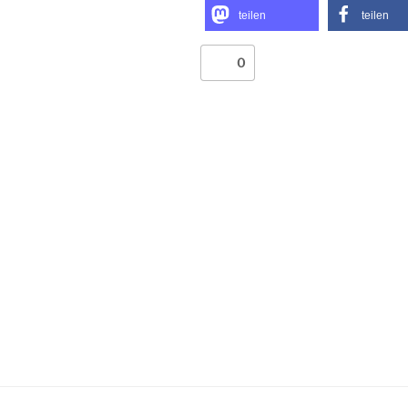
teilen
teilen
0