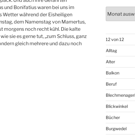
epäck. Und auch ihre Gefährten
s und Bonifatius waren bei uns im
Archiv
s Wetter während der Eisheiligen
 Dienstag, dem Namenstag von Mamertus,
t morgens noch recht kühl. Die kalte
 wie sie es gerne tut, „zum Schluss, ganz
12 von 12
ondern gleich mehrere und dazu noch
Alltag
Alter
Balkon
Beruf
Blechmenager
Blickwinkel
Bücher
Burgwedel