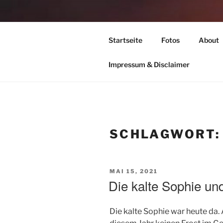
Zum
Inhalt
TIME TO F
springen
Startseite
Fotos
About
leben – lesen – schreiben – wan
Impressum & Disclaimer
SCHLAGWORT
VERÖFFENTLICHT
MAI 15, 2021
AM
Die kalte Sophie un
Die kalte Sophie war heute da.