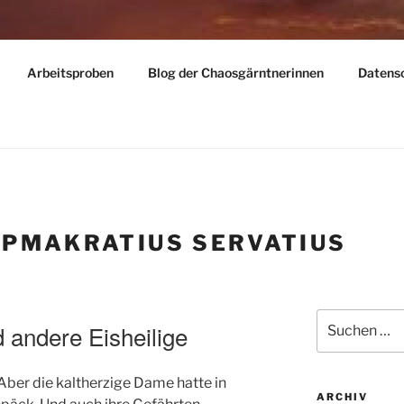
LY
Arbeitsproben
Blog der Chaosgärntnerinnen
Datens
dern – reisen – gärtnern
:
PMAKRATIUS SERVATIUS
Suchen
d andere Eisheilige
nach:
 Aber die kaltherzige Dame hatte in
ARCHIV