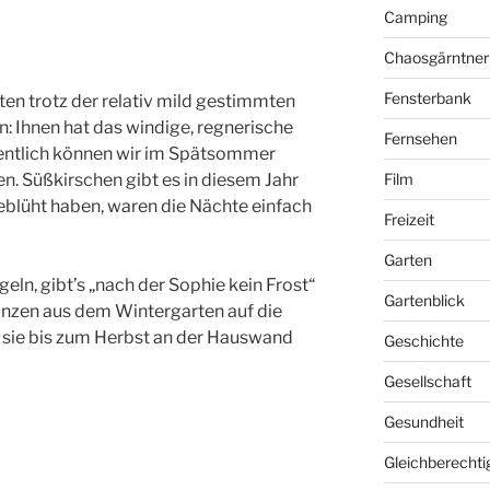
Camping
Chaosgärntner
Fensterbank
ten trotz der relativ mild gestimmten
n: Ihnen hat das windige, regnerische
Fernsehen
ffentlich können wir im Spätsommer
en. Süßkirschen gibt es in diesem Jahr
Film
geblüht haben, waren die Nächte einfach
Freizeit
Garten
eln, gibt’s „nach der Sophie kein Frost“
Gartenblick
anzen aus dem Wintergarten auf die
n sie bis zum Herbst an der Hauswand
Geschichte
Gesellschaft
Gesundheit
Gleichberechti