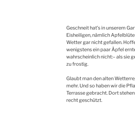
Geschneit hat’s in unserem Gar
Eisheiligen, nämlich Apfelblüte
Wetter gar nicht gefallen. Ho
wenigstens ein paar Äpfel ernt
wahrscheinlich nicht:– als sie 
zu frostig.
Glaubt man den alten Wetterreg
mehr. Und so haben wir die Pfl
Terrasse gebracht. Dort stehe
recht geschützt.