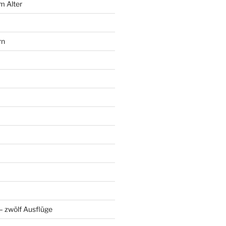
m Alter
rn
 zwölf Ausflüge