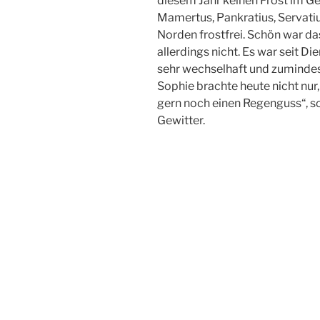
diesem Jahr keinen Frost im G
Mamertus, Pankratius, Servatiu
Norden frostfrei. Schön war da
allerdings nicht. Es war seit
sehr wechselhaft und zumindes
Sophie brachte heute nicht nur,
gern noch einen Regenguss“, s
Gewitter.