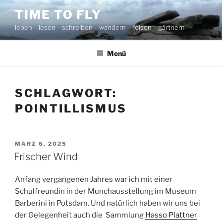
Zum
TIME TO FLY
Inhalt
leben – lesen – schreiben – wandern – reisen – gärtnern
springen
Menü
SCHLAGWORT:
POINTILLISMUS
VERÖFFENTLICHT
MÄRZ 6, 2025
AM
Frischer Wind
Anfang vergangenen Jahres war ich mit einer
Schulfreundin in der Munchausstellung im Museum
Barberini in Potsdam. Und natürlich haben wir uns bei
der Gelegenheit auch die Sammlung
Hasso Plattner