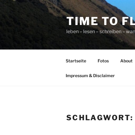
Zum
Inhalt
TIME TO F
springen
leben – lesen – schreiben – wan
Startseite
Fotos
About
Impressum & Disclaimer
SCHLAGWORT