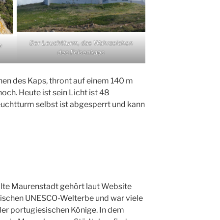
Der Leuchtturm, das Wahrzeichen
a
des Felsenkaps
en des Kaps, thront auf einem 140 m
och. Heute ist sein Licht ist 48
euchtturm selbst ist abgesperrt und kann
e alte Maurenstadt gehört laut Website
ischen UNESCO-Welterbe und war viele
er portugiesischen Könige. In dem