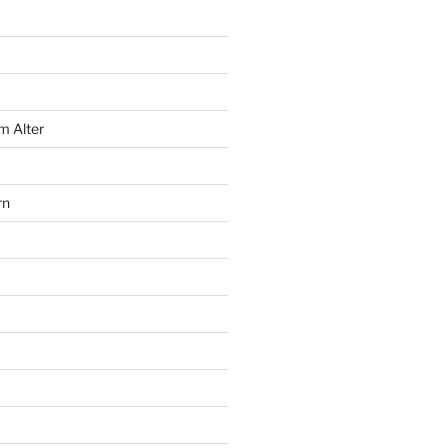
m Alter
rn