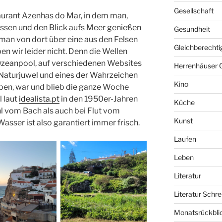
Gesellschaft
aurant Azenhas do Mar, in dem man,
 essen und den Blick aufs Meer genießen
Gesundheit
man von dort über eine aus den Felsen
Gleichberechti
 wir leider nicht. Denn die Wellen
Ozeanpool, auf verschiedenen Websites
Herrenhäuser 
 Naturjuwel und eines der Wahrzeichen
Kino
ben, war und blieb die ganze Woche
 laut
idealista.pt
in den 1950er-Jahren
Küche
 vom Bach als auch bei Flut vom
Kunst
asser ist also garantiert immer frisch.
Laufen
Leben
Literatur
Literatur Schre
Monatsrückbli