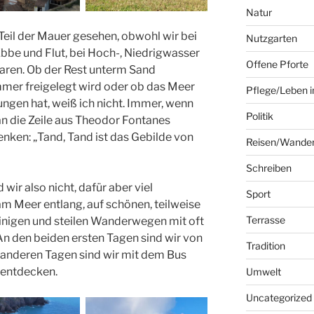
Natur
 Teil der Mauer gesehen, obwohl wir bei
Nutzgarten
bbe und Flut, bei Hoch-, Niedrigwasser
Offene Pforte
aren. Ob der Rest unterm Sand
mer freigelegt wird oder ob das Meer
Pflege/Leben i
ungen hat, weiß ich nicht. Immer, wenn
Politik
an die Zeile aus Theodor Fontanes
nken: „Tand, Tand ist das Gebilde von
Reisen/Wande
Schreiben
ir also nicht, dafür aber viel
Sport
m Meer entlang, auf schönen, teilweise
Terrasse
einigen und steilen Wanderwegen mit oft
 den beiden ersten Tagen sind wir von
Tradition
anderen Tagen sind wir mit dem Bus
 entdecken.
Umwelt
Uncategorized