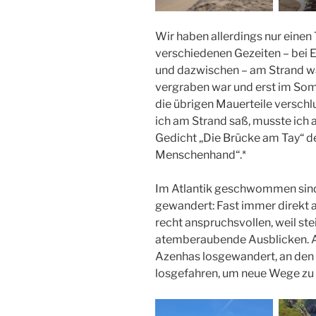
Wir haben allerdings nur einen
verschiedenen Gezeiten – bei E
und dazwischen – am Strand w
vergraben war und erst im Som
die übrigen Mauerteile verschl
ich am Strand saß, musste ich 
Gedicht „Die Brücke am Tay“ de
Menschenhand“.*
Im Atlantik geschwommen sind w
gewandert: Fast immer direkt a
recht anspruchsvollen, weil st
atemberaubende Ausblicken. An
Azenhas losgewandert, an den 
losgefahren, um neue Wege zu