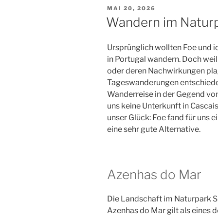
VERÖFFENTLICHT
MAI 20, 2026
AM
Wandern im Naturp
Ursprünglich wollten Foe und 
in Portugal wandern. Doch weil
oder deren Nachwirkungen plag
Tageswanderungen entschieden.
Wanderreise in der Gegend von S
uns keine Unterkunft in Cascai
unser Glück: Foe fand für uns 
eine sehr gute Alternative.
Azenhas do Mar
Die Landschaft im Naturpark Si
Azenhas do Mar gilt als eines d