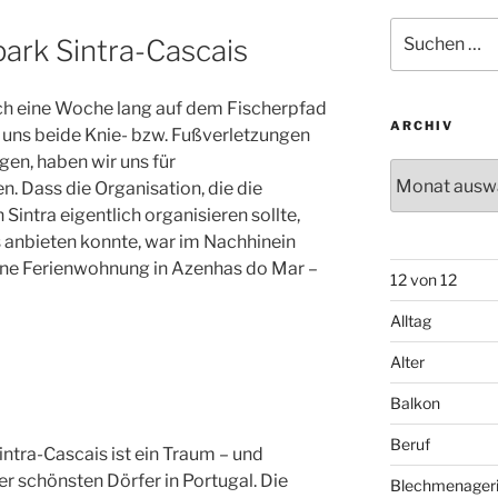
Suchen
ark Sintra-Cascais
nach:
ich eine Woche lang auf dem Fischerpfad
ARCHIV
 uns beide Knie- bzw. Fußverletzungen
en, haben wir uns für
Archiv
 Dass die Organisation, die die
intra eigentlich organisieren sollte,
s anbieten konnte, war im Nachhinein
eine Ferienwohnung in Azenhas do Mar –
12 von 12
Alltag
Alter
Balkon
Beruf
ntra-Cascais ist ein Traum – und
er schönsten Dörfer in Portugal. Die
Blechmenager