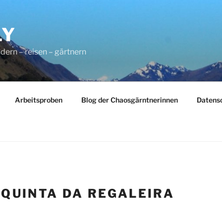
LY
dern – reisen – gärtnern
Arbeitsproben
Blog der Chaosgärntnerinnen
Datens
:
QUINTA DA REGALEIRA