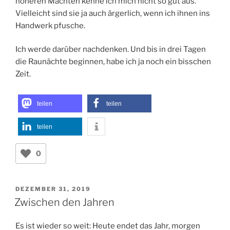
höheren Mächten kenne ich mich nicht so gut aus.
Vielleicht sind sie ja auch ärgerlich, wenn ich ihnen ins
Handwerk pfusche.
Ich werde darüber nachdenken. Und bis in drei Tagen
die Raunächte beginnen, habe ich ja noch ein bisschen
Zeit.
teilen
teilen
teilen
0
VERÖFFENTLICHT
DEZEMBER 31, 2019
AM
Zwischen den Jahren
Es ist wieder so weit: Heute endet das Jahr, morgen