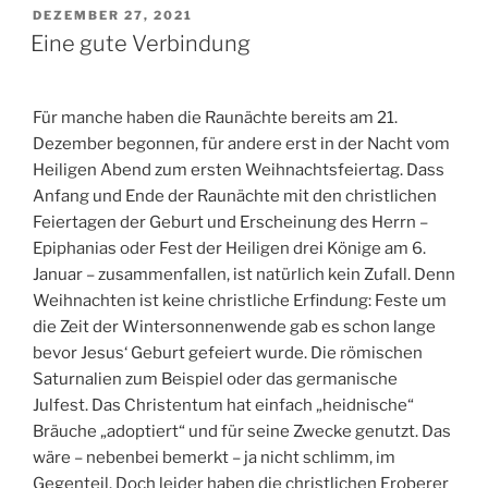
VERÖFFENTLICHT
DEZEMBER 27, 2021
AM
Eine gute Verbindung
Für manche haben die Raunächte bereits am 21.
Dezember begonnen, für andere erst in der Nacht vom
Heiligen Abend zum ersten Weihnachtsfeiertag. Dass
Anfang und Ende der Raunächte mit den christlichen
Feiertagen der Geburt und Erscheinung des Herrn –
Epiphanias oder Fest der Heiligen drei Könige am 6.
Januar – zusammenfallen, ist natürlich kein Zufall. Denn
Weihnachten ist keine christliche Erfindung: Feste um
die Zeit der Wintersonnenwende gab es schon lange
bevor Jesus‘ Geburt gefeiert wurde. Die römischen
Saturnalien zum Beispiel oder das germanische
Julfest. Das Christentum hat einfach „heidnische“
Bräuche „adoptiert“ und für seine Zwecke genutzt. Das
wäre – nebenbei bemerkt – ja nicht schlimm, im
Gegenteil. Doch leider haben die christlichen Eroberer