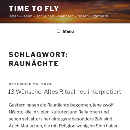
Zum
TIME TO FLY
Inhalt
leben – lesen – schreiben – wandern – reisen – gärtnern
springen
Menü
SCHLAGWORT:
RAUNÄCHTE
VERÖFFENTLICHT
DEZEMBER 26, 2024
AM
13 Wünsche: Altes Ritual neu interpretiert
Gestern haben die Raunächte begonnen, jene zwölf
Nächte, die in vielen Kulturen und Religionen und
schon seit alters her eine ganz besondere Zeit sind.
Auch Menschen, die mit Religion wenig im Sinn haben