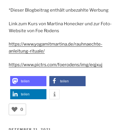
*Dieser Blogbeitrag enthält unbezahlte Werbung
Link zum Kurs von Martina Honecker und zur Foto-
Website von Foe Rodens
https://www.yogamitmartina.de/rauhnaechte-
anleitung-rituale/
https://www.pictrs.com/foerodens/img/eqjxuj
teilen
teilen
teilen
0
VERÖFFENTLICHT
DEZEMBER 21, 2021