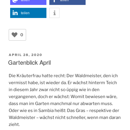
teilen
teilen
teilen
0
VERÖFFENTLICHT
APRIL 28, 2020
AM
Gartenblick April
Die Kräuterfrau hatte recht: Der Waldmeister, den ich
vermisst habe, ist wieder da. Er wächst hinterm Teich
in diesem Jahr zwar nicht so üppig wie in den
vergangenen, doch er wächst: Womit bewiesen wäre,
dass man im Garten manchmal nur abwarten muss.
Oder wie es in Sambia heißt: Das Gras – respektive der
Waldmeister – wächst nicht schneller, wenn man daran
zieht.