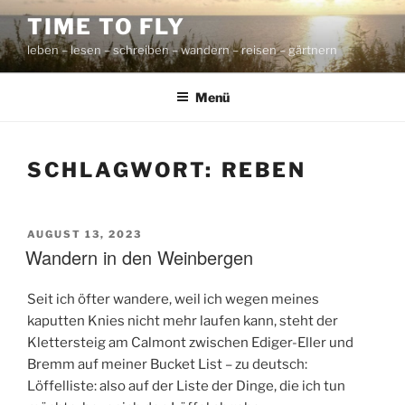
Zum
TIME TO FLY
Inhalt
leben – lesen – schreiben – wandern – reisen – gärtnern
springen
Menü
SCHLAGWORT:
REBEN
VERÖFFENTLICHT
AUGUST 13, 2023
AM
Wandern in den Weinbergen
Seit ich öfter wandere, weil ich wegen meines
kaputten Knies nicht mehr laufen kann, steht der
Klettersteig am Calmont zwischen Ediger-Eller und
Bremm auf meiner Bucket List – zu deutsch:
Löffelliste: also auf der Liste der Dinge, die ich tun