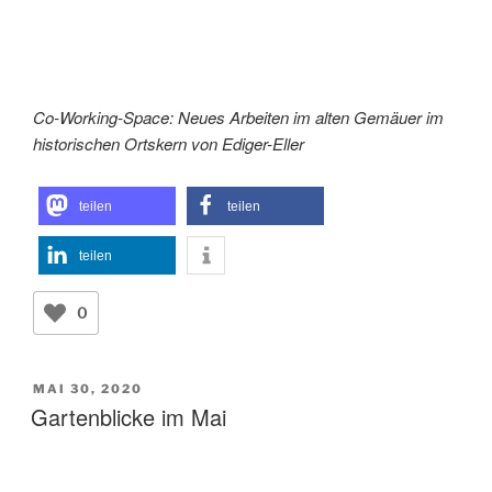
Co-Working-Space: Neues Arbeiten im alten Gemäuer im
historischen Ortskern von Ediger-Eller
teilen
teilen
teilen
0
VERÖFFENTLICHT
MAI 30, 2020
AM
Gartenblicke im Mai