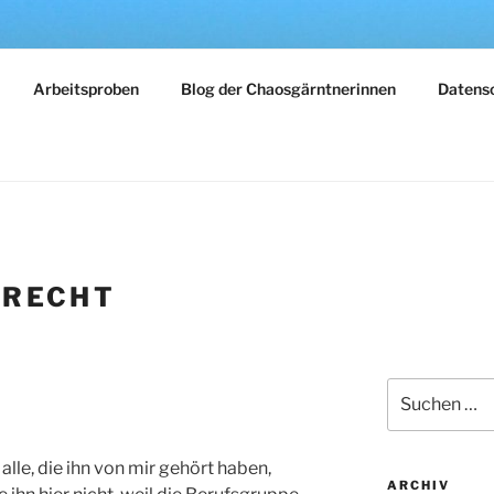
LY
Arbeitsproben
Blog der Chaosgärntnerinnen
Datens
dern – reisen – gärtnern
:
RECHT
Suchen
nach:
alle, die ihn von mir gehört haben,
ARCHIV