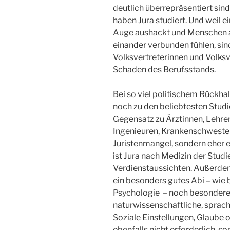
deutlich überrepräsentiert si
haben Jura studiert. Und weil e
Auge aushackt und Menschen au
einander verbunden fühlen, sind
Volksvertreterinnen und Volksv
Schaden des Berufsstands.
Bei so viel politischem Rückha
noch zu den beliebtesten Stud
Gegensatz zu Ärztinnen, Lehrer
Ingenieuren, Krankenschwester
Juristenmangel, sondern eher 
ist Jura nach Medizin der Stud
Verdienstaussichten. Außerde
ein besonders gutes Abi – wie 
Psychologie – noch besonder
naturwissenschaftliche, spra
Soziale Einstellungen, Glaube
ebenfalls nicht erforderlich, s