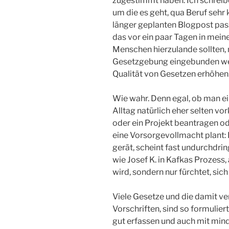
zugestimmt haben. Ich schreibe 
um die es geht, qua Beruf sehr
länger geplanten Blogpost pas
das vor ein paar Tagen in mein
Menschen hierzulande sollten, m
Gesetzgebung eingebunden wer
Qualität von Gesetzen erhöhen
Wie wahr. Denn egal, ob man e
Alltag natürlich eher selten vo
oder ein Projekt beantragen o
eine Vorsorgevollmacht plant:
gerät, scheint fast undurchdrin
wie Josef K. in Kafkas Prozess,
wird, sondern nur fürchtet, sich
Viele Gesetze und die damit 
Vorschriften, sind so formuliert
gut erfassen und auch mit mind