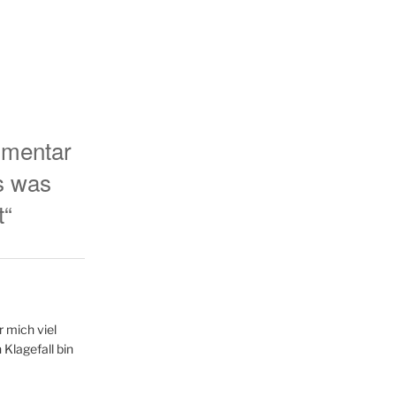
mentar
s was
t“
 mich viel
 Klagefall bin