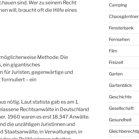
chauen sind. Wer zu seinem Recht
Camping
 will, braucht oft die Hilfe eines
Chaosgärntner
Fensterbank
Fernsehen
Film
at möglicherweise Methode. Die
Freizeit
, ein gigantisches
für Juristen, gegenwärtige und
Garten
 formuliert – ein
Gartenblick
Geschichte
us nötig. Laut statista gab es am 1.
Gesellschaft
elassene Rechtsanwälte in Deutschland
ner. 1960 waren es erst 18.347 Anwälte.
Gesundheit
ind die unzähligen Juristinnen und
Gleichberechti
und Staatsanwälte, in Verwaltungen, in