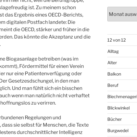
ihn hier nicht, weil die Berufsgruppe,
 klagefreudig ist. Zu meinem schon
Archiv
st das Ergebnis eines OECD-Berichts,
em digitalen Postfach landete: Die
eint die OECD, stärker und früher in die
den. Das könnte die Akzeptanz und die
12 von 12
.
Alltag
ine Biogasanlage betreiben (was im
Alter
rkommt), Fördermittel für einen Verein
der nur eine Patientenverfügung oder
Balkon
 Der Gesetzesdschungel, in den man
Beruf
glich. Und man fühlt sich ein bisschen
 auch wenn man natürlich nicht verhaftet
Blechmenager
 hoffnungslos zu verirren.
Blickwinkel
verbundenen Regelungen und
Bücher
, dass sie selbst für Menschen, die Texte
Burgwedel
estens durchschnittlicher Intelligenz