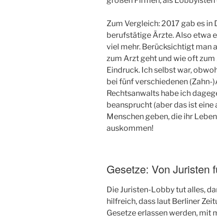
großen Firmen, als Lobbyisten o
Zum Vergleich: 2017 gab es in 
berufstätige Ärzte. Also etwa 
viel mehr. Berücksichtigt man a
zum Arzt geht und wie oft zum A
Eindruck. Ich selbst war, obwoh
bei fünf verschiedenen (Zahn-)
Rechtsanwalts habe ich dageg
beansprucht (aber das ist eine 
Menschen geben, die ihr Leben
auskommen!
Gesetze: Von Juristen f
Die Juristen-Lobby tut alles, da
hilfreich, dass laut Berliner Ze
Gesetze erlassen werden, mit 