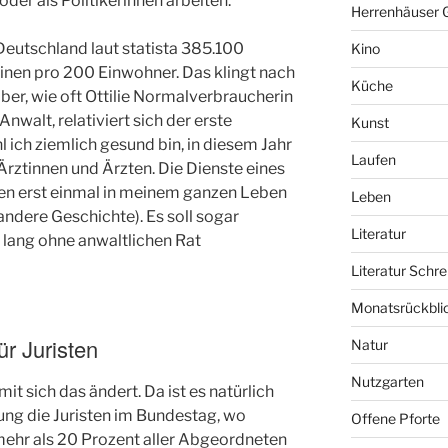
der als Politikerinnen arbeiten.
Herrenhäuser 
Deutschland laut statista 385.100
Kino
einen pro 200 Einwohner. Das klingt nach
Küche
ber, wie oft Ottilie Normalverbraucherin
nwalt, relativiert sich der erste
Kunst
l ich ziemlich gesund bin, in diesem Jahr
Laufen
Ärztinnen und Ärzten. Die Dienste eines
en erst einmal in meinem ganzen Leben
Leben
andere Geschichte). Es soll sogar
Literatur
 lang ohne anwaltlichen Rat
Literatur Schre
Monatsrückbli
ür Juristen
Natur
Nutzgarten
mit sich das ändert. Da ist es natürlich
itung die Juristen im Bundestag, wo
Offene Pforte
mehr als 20 Prozent aller Abgeordneten