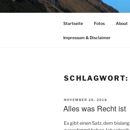
Zum
Inhalt
TIME TO F
springen
Startseite
Fotos
About
leben – lesen – schreiben – wan
Impressum & Disclaimer
SCHLAGWORT
VERÖFFENTLICHT
NOVEMBER 26, 2018
AM
Alles was Recht ist
Es gibt einen Satz, dem bislang 