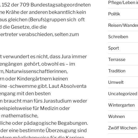
Pflege/Leben i
nd. 152 der 709 Bundestagsabgeordneten
ine Krähe der anderen bekanntlich kein
Politik
s gleichen (Berufs)gruppen sich oft
Reisen/Wande
 die Gesetze, die die
ertreter verabschieden, selten zum
Schreiben
Sport
lt verwundert es nicht, dass Jura immer
Terrasse
iengängen gehört, obwohl es – im
Tradition
n, Naturwissenschaftlerinnen,
n oder Kindergärtnern keinen
Umwelt
eine -schwemme gibt. Laut Absolventa
iengang mit den besten
Uncategorized
m braucht man fürs Jurastudium weder
Wintergarten
beispielsweise für Medizin oder
e mathematische,
Wohnen
chliche oder pädagogische Begabungen.
Zwölf Wochen –
 oder eine bestimmte Überzeugung sind
ondern möglicherweise für die Karriere