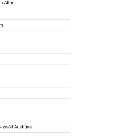
m Alter
rn
 zwölf Ausflüge