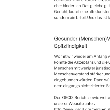
eher hinderlich. Das gleiche gil
Gericht, lautet eine alte Juris
sondern ein Urteil. Und das ist l
Gesunder (Menschen)Ver
Spitzfindigkeit
Womit wir wieder am Anfang w
könnte die Akzeptanz und die 
Menschen mit weniger juristis
Menschenverstand stärker und 
eingebunden würden. Dann würde
dem eingangs nicht zitierten S
Den OECD-Bericht sowie weiter
unserer Website unter:
http://www.oecd.org/berlin/pub