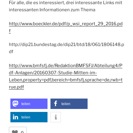
Für alle, die es interessiert, drei interessante Links mit
interessanten Informationen zum Thema
http://www.boeckler.de/pdf/p_wsi_report_29_2016.pd
f
http://dip21.bundestag.de/dip21/btd/18/061/1806148.p
df
http://www.bmfsfj.de/RedaktionBMFSFJ/Abteilung4/P
df-Anlagen/20160307-Studie-Mitten-im-
Leben,property=pdf,bereich=bmfsfj,sprache=de,rwb=t
rue.pdf
teilen
teilen
teilen
0