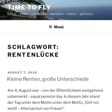
Zum
TIME TO FLY
Inhalt
leben – lesen – schreiben – wandern – reisen – gärtnern
springen
Menü
SCHLAGWORT:
RENTENLÜCKE
VERÖFFENTLICHT
AUGUST 7, 2016
AM
Kleine Renten, große Unterschiede
Am 4. August war – von der Öffentlichkeit weitgehend
unbemerkt – equal pension day. In diesem Jahr stand
der Tag unter dem Motto unter dem Motto „fünf vor
zwölf – Altersarmut von Frauen“.