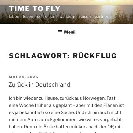
Zum
TIME TO FLY
Inhalt
leben – lesen – schreiben – wandern – reisen – gärtnern
springen
Menü
SCHLAGWORT:
RÜCKFLUG
VERÖFFENTLICHT
MAI 24, 2025
AM
Zurück in Deutschland
Ich bin wieder zu Hause, zurück aus Norwegen. Fast
eine Woche früher als geplant – aber mit den Plänen ist
es ja bekanntlich so eine Sache. Und ich bin auch nicht
mit dem Auto zurückgekommen, wie wir es vorgehabt
haben. Denn die Ärzte hatten mir kurz nach der OP, mit