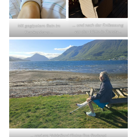
… und nach der Entlassung
Mit gegipstem Bein im
vor der Hütte in Oersta …
Krankenhaus …
… und am Voldafjord (Fotos Foe Rodens)