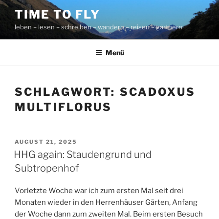
Zum
TIME TO FLY
Inhalt
leben – lesen – schreiben – wandern – reisen – gärtnern
springen
Menü
SCHLAGWORT:
SCADOXUS
MULTIFLORUS
VERÖFFENTLICHT
AUGUST 21, 2025
AM
HHG again: Staudengrund und
Subtropenhof
Vorletzte Woche war ich zum ersten Mal seit drei
Monaten wieder in den Herrenhäuser Gärten, Anfang
der Woche dann zum zweiten Mal. Beim ersten Besuch