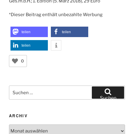
Ges.m.b.H.; 1. Edition (5. März 2018), 29 Euro
*Dieser Beitrag enthält unbezahlte Werbung
teilen
teilen
teilen
0
Suchen
nach:
Suchen
ARCHIV
Archiv