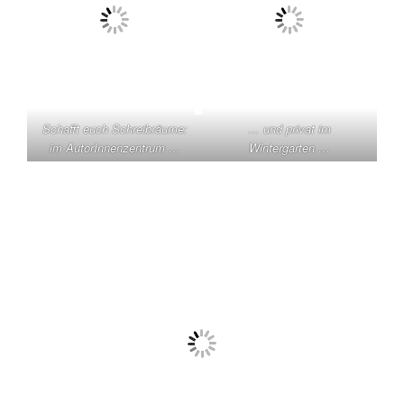
Schafft euch Schreibräume:
… und privat im
im AutorInnenzentrum …
Wintergarten …