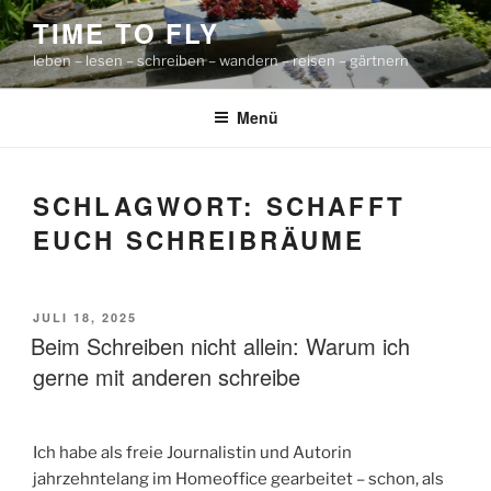
Zum
TIME TO FLY
Inhalt
leben – lesen – schreiben – wandern – reisen – gärtnern
springen
Menü
SCHLAGWORT:
SCHAFFT
EUCH SCHREIBRÄUME
VERÖFFENTLICHT
JULI 18, 2025
AM
Beim Schreiben nicht allein: Warum ich
gerne mit anderen schreibe
Ich habe als freie Journalistin und Autorin
jahrzehntelang im Homeoffice gearbeitet – schon, als