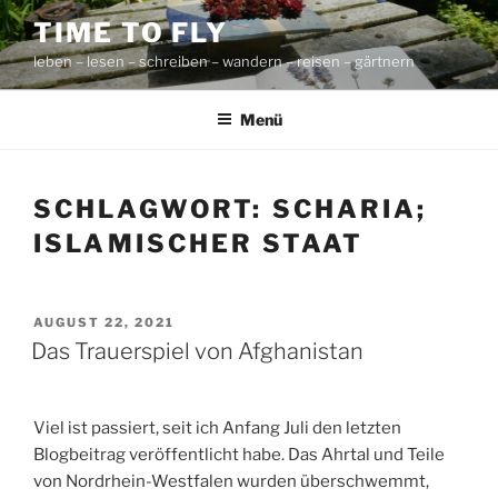
Zum
TIME TO FLY
Inhalt
leben – lesen – schreiben – wandern – reisen – gärtnern
springen
Menü
SCHLAGWORT:
SCHARIA;
ISLAMISCHER STAAT
VERÖFFENTLICHT
AUGUST 22, 2021
AM
Das Trauerspiel von Afghanistan
Viel ist passiert, seit ich Anfang Juli den letzten
Blogbeitrag veröffentlicht habe. Das Ahrtal und Teile
von Nordrhein-Westfalen wurden überschwemmt,