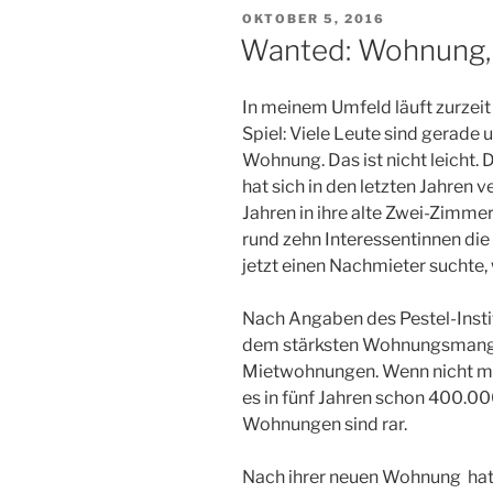
VERÖFFENTLICHT
OKTOBER 5, 2016
AM
Wanted: Wohnung,
In meinem Umfeld läuft zurze
Spiel: Viele Leute sind gerad
Wohnung. Das ist nicht leicht
hat sich in den letzten Jahren v
Jahren in ihre alte Zwei-Zimme
rund zehn Interessentinnen die
jetzt einen Nachmieter suchte, 
Nach Angaben des Pestel-Instit
dem stärksten Wohnungsmange
Mietwohnungen. Wenn nicht m
es in fünf Jahren schon 400.00
Wohnungen sind rar.
Nach ihrer neuen Wohnung ha