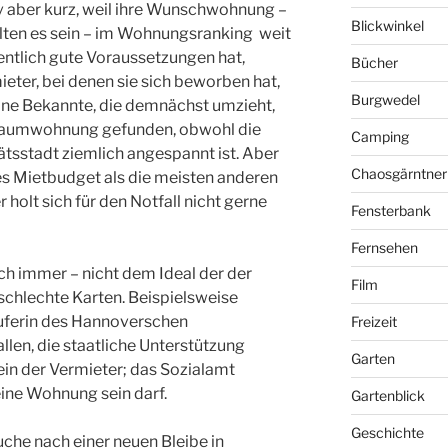
iv aber kurz, weil ihre Wunschwohnung –
Blickwinkel
llten es sein – im Wohnungsranking weit
entlich gute Voraussetzungen hat,
Bücher
ieter, bei denen sie sich beworben hat,
Burgwedel
Eine Bekannte, die demnächst umzieht,
Traumwohnung gefunden, obwohl die
Camping
tsstadt ziemlich angespannt ist. Aber
Chaosgärntner
res Mietbudget als die meisten anderen
olt sich für den Notfall nicht gerne
Fensterbank
Fernsehen
h immer – nicht dem Ideal der der
Film
 schlechte Karten. Beispielsweise
uferin des Hannoverschen
Freizeit
llen, die staatliche Unterstützung
Garten
ein der Vermieter; das Sozialamt
ine Wohnung sein darf.
Gartenblick
Geschichte
che nach einer neuen Bleibe in