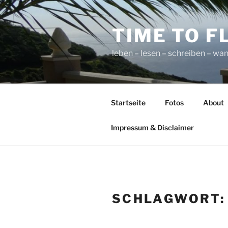
Zum
Inhalt
TIME TO F
springen
leben – lesen – schreiben – wan
Startseite
Fotos
About
Impressum & Disclaimer
SCHLAGWORT