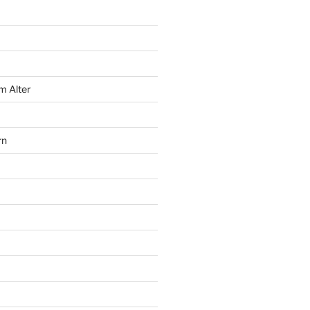
m Alter
rn