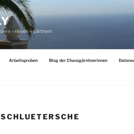
LY
dern – reisen – gärtnern
Arbeitsproben
Blog der Chaosgärntnerinnen
Datens
:
SCHLUETERSCHE