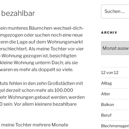
Suchen
 bezahlbar
nach:
it ein munteres Bäumchen-wechsel-dich-
ARCHIV
e umgezogen oder suchen noch eine neue
. Denn die Lage auf dem Wohnungsmarkt
Archiv
erschlechtert. Als meine Tochter vor vier
r-Wohnung gezogen ist, besichtigten
 kleine Wohnung unterm Dach; als sie
waren es mehr als doppelt so viele.
12 von 12
uts fehlen in den zehn Großstädten mit
Alltag
l derzeit schon mehr als 100.000
Alter
ehr Wohnungen gebaut werden, werden
0 sein. Vor allem kleinere bezahlbare
Balkon
Beruf
t meine Tochter mehrere Monate
Blechmenager