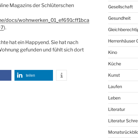
ine Magazins der Schlüterschen
Gesellschaft
Gesundheit
sche/docs/wohnwerken_01_ef691cff1bca
97
).
Gleichberechti
Herrenhäuser 
hte hat ein Happyend. Sie hat nach
Wohnung gefunden und fühlt sich dort
Kino
Küche
Kunst
teilen
Laufen
Leben
Literatur
Literatur Schre
Monatsrückbli