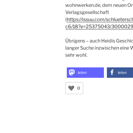
wohnwerken.de, dem neuen Onl
Verlagsgesellschaft
(
https://issuu.com/schlueter
c6/18?e=25375043/300002
Übrigens – auch Heidis Geschic
langer Suche inzwischen eine 
sehr wohl.
teilen
teilen
0