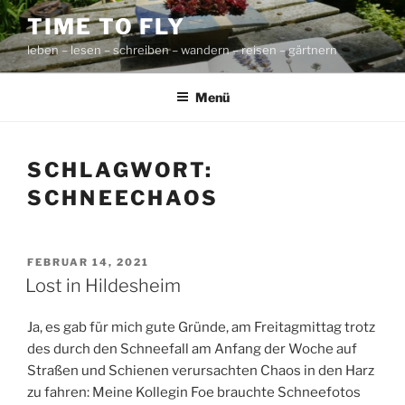
Zum
TIME TO FLY
Inhalt
leben – lesen – schreiben – wandern – reisen – gärtnern
springen
Menü
SCHLAGWORT:
SCHNEECHAOS
VERÖFFENTLICHT
FEBRUAR 14, 2021
AM
Lost in Hildesheim
Ja, es gab für mich gute Gründe, am Freitagmittag trotz
des durch den Schneefall am Anfang der Woche auf
Straßen und Schienen verursachten Chaos in den Harz
zu fahren: Meine Kollegin Foe brauchte Schneefotos