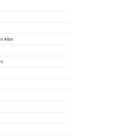
m Alter
rn