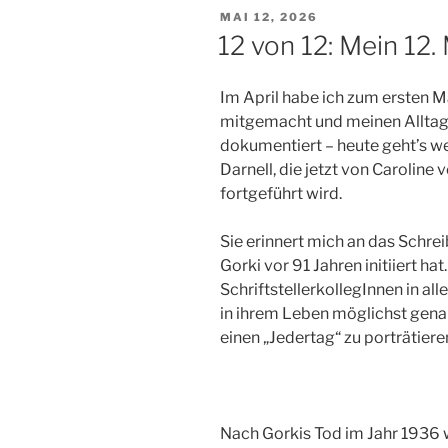
VERÖFFENTLICHT
MAI 12, 2026
AM
12 von 12: Mein 12. 
Im April habe ich zum ersten M
mitgemacht und meinen Alltag 
dokumentiert – heute geht’s we
Darnell, die jetzt von Caroline
fortgeführt wird.
Sie erinnert mich an das Schre
Gorki vor 91 Jahren initiiert hat
SchriftstellerkollegInnen in al
in ihrem Leben möglichst gena
einen „Jedertag“ zu porträtiere
Nach Gorkis Tod im Jahr 1936 w