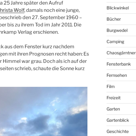
tja 25 Jahre später den Aufruf
Blickwinkel
hrista Wolf
, damals noch eine junge,
e beschrieb den 27. September 1960 –
Bücher
er bis zu ihrem Tod im Jahr 2011. Die
Burgwedel
hrkamp Verlag erschienen.
Camping
ick aus dem Fenster kurz nachdem
Chaosgärntner
gen mit ihren Prognosen recht haben: Es
r Himmel war grau. Doch als ich auf der
Fensterbank
iten schrieb, schaute die Sonne kurz
Fernsehen
Film
Freizeit
Garten
Gartenblick
Geschichte