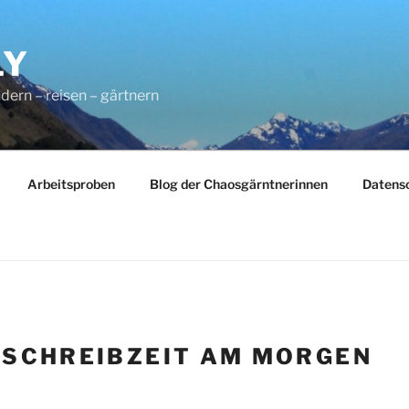
LY
dern – reisen – gärtnern
Arbeitsproben
Blog der Chaosgärntnerinnen
Datens
:
SCHREIBZEIT AM MORGEN