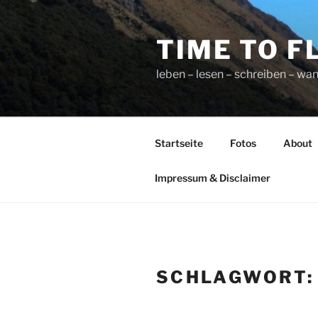
Zum
Inhalt
TIME TO F
springen
leben – lesen – schreiben – wan
Startseite
Fotos
About
Impressum & Disclaimer
SCHLAGWORT