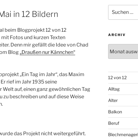
Suchen
Mai in 12 Bildern
nach:
al beim Blogprojekt 12 von 12
ARCHIV
mit Fotos und kurzen Texten
iter. Denn mir gefällt die Idee von Chad
Archiv
 vom Blog
„Draußen nur Kännchen“
ibprojekt „Ein Tag im Jahr“, das Maxim
12 von 12
. Er rief im Jahr 1935 seine
ler Welt auf, einen ganz gewöhnlichen Tag
Alltag
u zu beschreiben und auf diese Weise
Alter
n.
Balkon
Beruf
urde das Projekt nicht weitergeführt.
Blechmenager