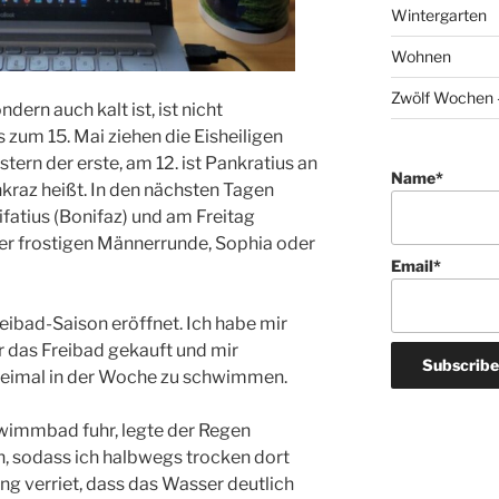
Wintergarten
Wohnen
Zwölf Wochen –
dern auch kalt ist, ist nicht
 zum 15. Mai ziehen die Eisheiligen
ern der erste, am 12. ist Pankratius an
Name*
nkraz heißt. In den nächsten Tagen
ifatius (Bonifaz) und am Freitag
 der frostigen Männerrunde, Sophia oder
Email*
eibad-Saison eröffnet. Ich habe mir
r das Freibad gekauft und mir
imal in der Woche zu schwimmen.
wimmbad fuhr, legte der Regen
n, sodass ich halbwegs trocken dort
ng verriet, dass das Wasser deutlich