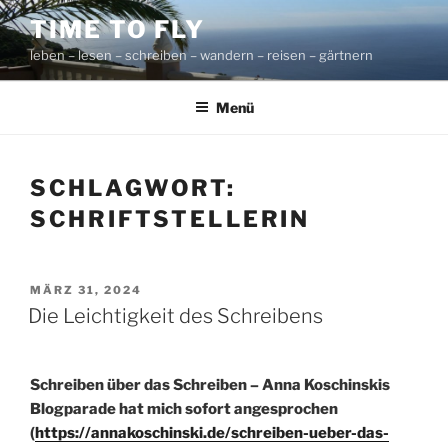
Zum
TIME TO FLY
Inhalt
leben – lesen – schreiben – wandern – reisen – gärtnern
springen
Menü
SCHLAGWORT:
SCHRIFTSTELLERIN
VERÖFFENTLICHT
MÄRZ 31, 2024
AM
Die Leichtigkeit des Schreibens
Schreiben über das Schreiben – Anna Koschinskis
Blogparade hat mich sofort angesprochen
(
https://annakoschinski.de/schreiben-ueber-das-