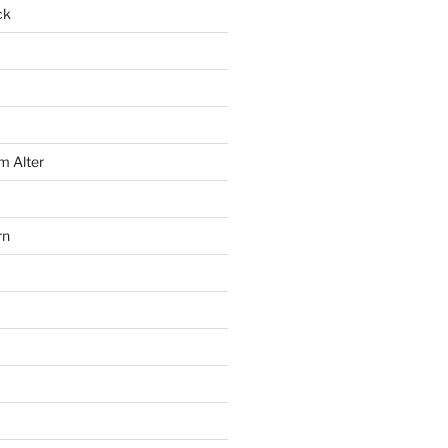
ck
m Alter
rn