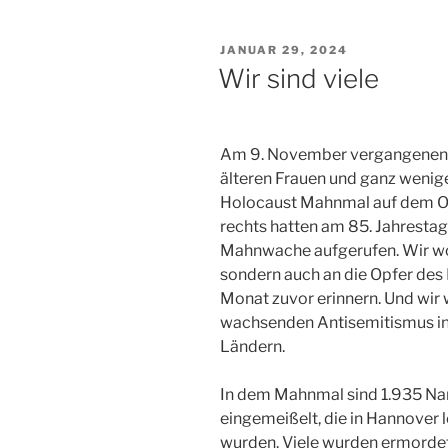
VERÖFFENTLICHT
JANUAR 29, 2024
AM
Wir sind viele
Am 9. November vergangenen J
älteren Frauen und ganz wenig
Holocaust Mahnmal auf dem Op
rechts hatten am 85. Jahresta
Mahnwache aufgerufen. Wir wol
sondern auch an die Opfer des 
Monat zuvor erinnern. Und wir 
wachsenden Antisemitismus in 
Ländern.
In dem Mahnmal sind 1.935 Na
eingemeißelt, die in Hannover l
wurden. Viele wurden ermordet