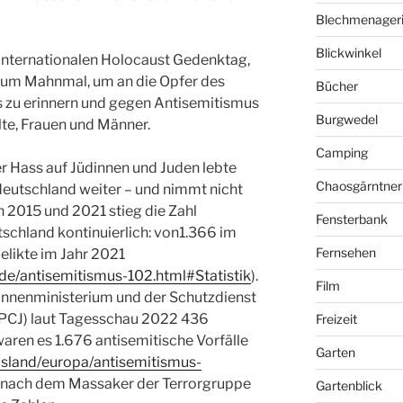
Blechmenager
Blickwinkel
internationalen Holocaust Gedenktag,
um Mahnmal, um an die Opfer des
Bücher
 zu erinnern und gegen Antisemitismus
Burgwedel
te, Frauen und Männer.
Camping
er Hass auf Jüdinnen und Juden lebte
Chaosgärntner
eutschland weiter – und nimmt nicht
n 2015 und 2021 stieg die Zahl
Fensterbank
tschland kontinuierlich: von1.366 im
Fernsehen
elikte im Jahr 2021
de/antisemitismus-102.html#Statistik
).
Film
s Innenministerium und der Schutzdienst
SPCJ) laut Tagesschau 2022 436
Freizeit
waren es 1.676 antisemitische Vorfälle
Garten
usland/europa/antisemitismus-
em nach dem Massaker der Terrorgruppe
Gartenblick