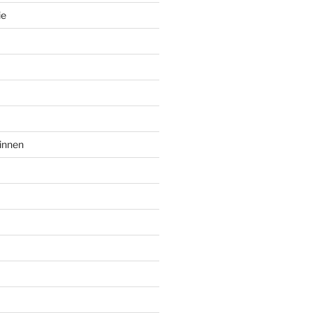
ie
innen