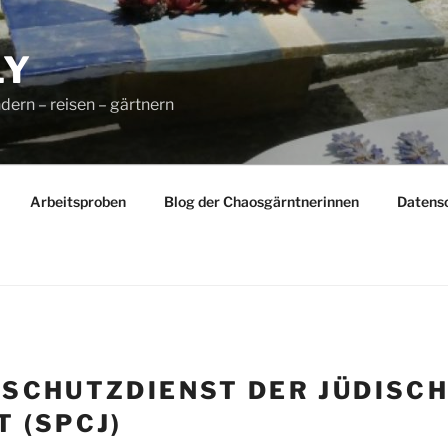
LY
dern – reisen – gärtnern
Arbeitsproben
Blog der Chaosgärntnerinnen
Datens
:
SCHUTZDIENST DER JÜDISC
 (SPCJ)