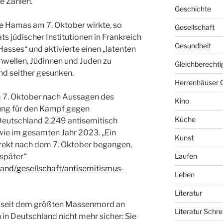
e Zahlen.
Geschichte
e Hamas am 7. Oktober wirkte, so
Gesellschaft
ts jüdischer Institutionen in Frankreich
Gesundheit
 Hasses“ und aktivierte einen „latenten
wellen, Jüdinnen und Juden zu
Gleichberechti
ind seither gesunken.
Herrenhäuser 
m 7. Oktober nach Aussagen des
Kino
ung für den Kampf gegen
Küche
n Deutschland 2.249 antisemitisch
 wie im gesamten Jahr 2023. „Ein
Kunst
direkt nach dem 7. Oktober begangen,
später“
Laufen
land/gesellschaft/antisemitismus-
Leben
Literatur
h seit dem größten Massenmord an
Literatur Schre
in Deutschland nicht mehr sicher: Sie