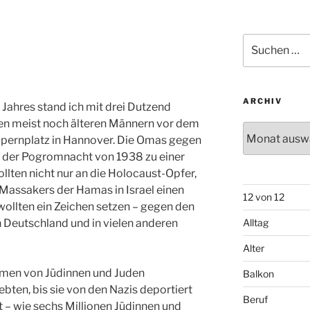
Suchen
nach:
ARCHIV
ahres stand ich mit drei Dutzend
en meist noch älteren Männern vor dem
Archiv
ernplatz in Hannover. Die Omas gegen
g der Pogromnacht von 1938 zu einer
lten nicht nur an die Holocaust-Opfer,
Massakers der Hamas in Israel einen
12 von 12
wollten ein Zeichen setzen – gegen den
Deutschland und in vielen anderen
Alltag
Alter
men von Jüdinnen und Juden
Balkon
ebten, bis sie von den Nazis deportiert
Beruf
 – wie sechs Millionen Jüdinnen und