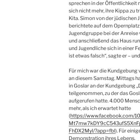
sprechen in der Öffentlichkeit
sich nicht mehr, ihre Kippa zu 
Kita. Simon von der jüdischen
berichtete auf dem Opernplatz, 
Jugendgruppe bei der Anreise 
und anschließend das Haus run
und Jugendliche sich in einer Fe
ist etwas falsch“, sagte er – und
Für mich war die Kundgebung 
an diesem Samstag. Mittags ha
in Goslar an der Kundgebung „
teilgenommen, zu der das Gos
aufgerufen hatte. 4.000 Mensc
mehr, als ich erwartet hatte
(
https://www.facebook.com/
Mt7mw7kDY9cC543ufS5XnF
FhDX2Myl/?app=fbl
). Für eini
Demonstration ihres Lebens.