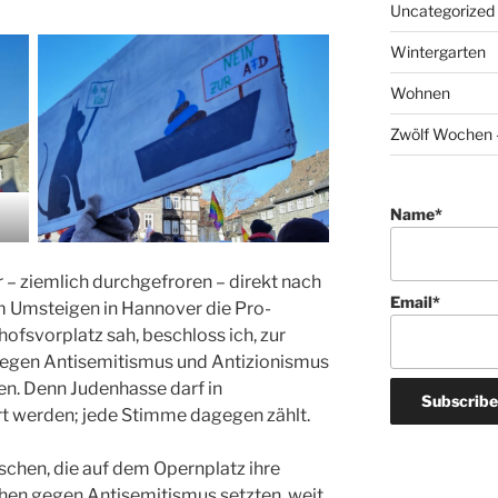
Uncategorized
Wintergarten
Wohnen
Zwölf Wochen –
Name*
r – ziemlich durchgefroren – direkt nach
Email*
im Umsteigen in Hannover die Pro-
fsvorplatz sah, beschloss ich, zur
egen Antisemitismus und Antizionismus
n. Denn Judenhasse darf in
rt werden; jede Stimme dagegen zählt.
chen, die auf dem Opernplatz ihre
ichen gegen Antisemitismus setzten, weit