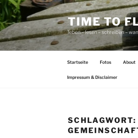
Zum
Inhalt
TIME TO F
springen
leben – lesen – schreiben – wan
Startseite
Fotos
About
Impressum & Disclaimer
SCHLAGWORT
GEMEINSCHAFT