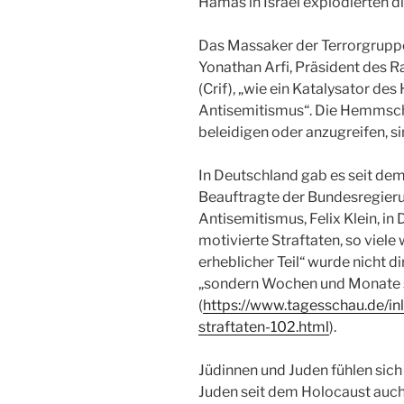
Hamas in Israel explodierten di
Das Massaker der Terrorgrupp
Yonathan Arfi, Präsident des Ra
(Crif), „wie ein Katalysator des
Antisemitismus“. Die Hemmsch
beleidigen oder anzugreifen, s
In Deutschland gab es seit de
Beauftragte der Bundesregier
Antisemitismus, Felix Klein, i
motivierte Straftaten, so viele
erheblicher Teil“ wurde nicht 
„sondern Wochen und Monate 
(
https://www.tagesschau.de/in
straftaten-102.html
).
Jüdinnen und Juden fühlen sic
Juden seit dem Holocaust auch 