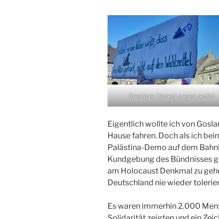
Kreativer Protest gegen rechts
Eigentlich wollte ich von Gosla
Hause fahren. Doch als ich be
Palästina-Demo auf dem Bahnho
Kundgebung des Bündnisses g
am Holocaust Denkmal zu gehe
Deutschland nie wieder tolerie
Es waren immerhin 2.000 Mens
Solidarität zeigten und ein Ze