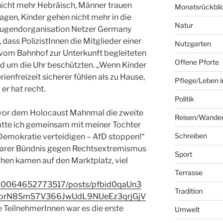
 nicht mehr Hebräisch, Männer trauen
Monatsrückbli
tragen, Kinder gehen nicht mehr in die
Natur
 Jugendorganisation Netzer Germany
dass PolizistInnen die Mitglieder einer
Nutzgarten
vom Bahnhof zur Unterkunft begleiteten
Offene Pforte
d um die Uhr beschützten. „Wenn Kinder
rienfreizeit sicherer fühlen als zu Hause,
Pflege/Leben i
 er hat recht.
Politik
vor dem Holocaust Mahnmal die zweite
Reisen/Wande
tte ich gemeinsam mit meiner Tochter
Schreiben
Demokratie verteidigen – AfD stoppen!“
larer Bündnis gegen Rechtsextremismus
Sport
hen kamen auf den Marktplatz, viel
Terrasse
100064652773517/posts/pfbid0qaUn3
Tradition
prN8SmS7V366JwUdL9NUeEz3qrjGjV
ge TeilnehmerInnen war es die erste
Umwelt