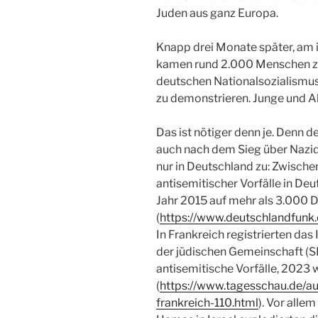
Juden aus ganz Europa.
Knapp drei Monate später, am 
kamen rund 2.000 Menschen z
deutschen Nationalsozialismus
zu demonstrieren. Junge und Al
Das ist nötiger denn je. Denn d
auch nach dem Sieg über Nazid
nur in Deutschland zu: Zwische
antisemitischer Vorfälle in Deu
Jahr 2015 auf mehr als 3.000 D
(
https://www.deutschlandfunk.
In Frankreich registrierten da
der jüdischen Gemeinschaft (
antisemitische Vorfälle, 2023 
(
https://www.tagesschau.de/a
frankreich-110.html
). Vor all