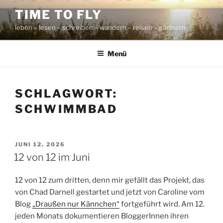
Zum
TIME TO FLY
Inhalt
leben – lesen – schreiben – wandern – reisen – gärtnern
springen
Menü
SCHLAGWORT:
SCHWIMMBAD
VERÖFFENTLICHT
JUNI 12, 2026
AM
12 von 12 im Juni
12 von 12 zum dritten, denn mir gefällt das Projekt, das
von Chad Darnell gestartet und jetzt von Caroline vom
Blog
„Draußen nur Kännchen“
fortgeführt wird. Am 12.
jeden Monats dokumentieren BloggerInnen ihren