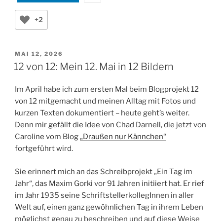
+2
VERÖFFENTLICHT
MAI 12, 2026
AM
12 von 12: Mein 12. Mai in 12 Bildern
Im April habe ich zum ersten Mal beim Blogprojekt 12
von 12 mitgemacht und meinen Alltag mit Fotos und
kurzen Texten dokumentiert – heute geht’s weiter.
Denn mir gefällt die Idee von Chad Darnell, die jetzt von
Caroline vom Blog
„Draußen nur Kännchen“
fortgeführt wird.
Sie erinnert mich an das Schreibprojekt „Ein Tag im
Jahr“, das Maxim Gorki vor 91 Jahren initiiert hat. Er rief
im Jahr 1935 seine SchriftstellerkollegInnen in aller
Welt auf, einen ganz gewöhnlichen Tag in ihrem Leben
möglichst genau zu beschreiben und auf diese Weise