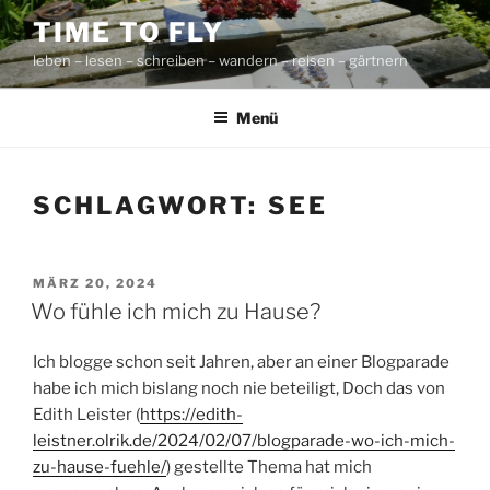
Zum
TIME TO FLY
Inhalt
leben – lesen – schreiben – wandern – reisen – gärtnern
springen
Menü
SCHLAGWORT:
SEE
VERÖFFENTLICHT
MÄRZ 20, 2024
AM
Wo fühle ich mich zu Hause?
Ich blogge schon seit Jahren, aber an einer Blogparade
habe ich mich bislang noch nie beteiligt, Doch das von
Edith Leister (
https://edith-
leistner.olrik.de/2024/02/07/blogparade-wo-ich-mich-
zu-hause-fuehle/
) gestellte Thema hat mich