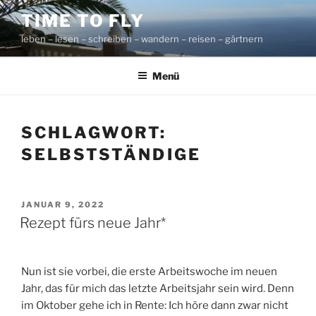
Zum
TIME TO FLY
Inhalt
leben – lesen – schreiben – wandern – reisen – gärtnern
springen
Menü
SCHLAGWORT:
SELBSTSTÄNDIGE
VERÖFFENTLICHT
JANUAR 9, 2022
AM
Rezept fürs neue Jahr*
Nun ist sie vorbei, die erste Arbeitswoche im neuen
Jahr, das für mich das letzte Arbeitsjahr sein wird. Denn
im Oktober gehe ich in Rente: Ich höre dann zwar nicht