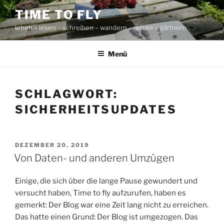
Zum
TIME TO FLY
Inhalt
leben – lesen – schreiben – wandern – reisen – gärtnern
springen
Menü
SCHLAGWORT:
SICHERHEITSUPDATES
VERÖFFENTLICHT
DEZEMBER 20, 2019
AM
Von Daten- und anderen Umzügen
Einige, die sich über die lange Pause gewundert und
versucht haben, Time to fly aufzurufen, haben es
gemerkt: Der Blog war eine Zeit lang nicht zu erreichen.
Das hatte einen Grund: Der Blog ist umgezogen. Das