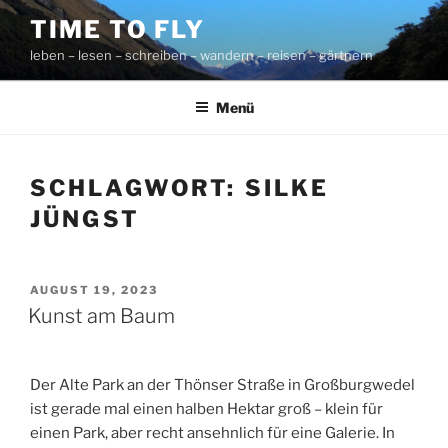
Zum
TIME TO FLY
Inhalt
leben – lesen – schreiben – wandern – reisen – gärtnern
springen
Menü
SCHLAGWORT:
SILKE
JÜNGST
VERÖFFENTLICHT
AUGUST 19, 2023
AM
Kunst am Baum
Der Alte Park an der Thönser Straße in Großburgwedel
ist gerade mal einen halben Hektar groß – klein für
einen Park, aber recht ansehnlich für eine Galerie. In