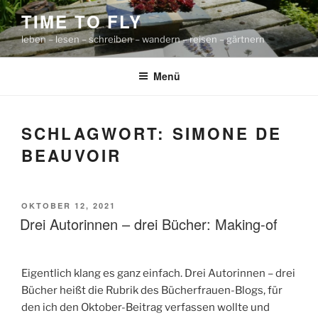
Zum
TIME TO FLY
Inhalt
leben – lesen – schreiben – wandern – reisen – gärtnern
springen
Menü
SCHLAGWORT:
SIMONE DE
BEAUVOIR
VERÖFFENTLICHT
OKTOBER 12, 2021
AM
Drei Autorinnen – drei Bücher: Making-of
Eigentlich klang es ganz einfach. Drei Autorinnen – drei
Bücher heißt die Rubrik des Bücherfrauen-Blogs, für
den ich den Oktober-Beitrag verfassen wollte und