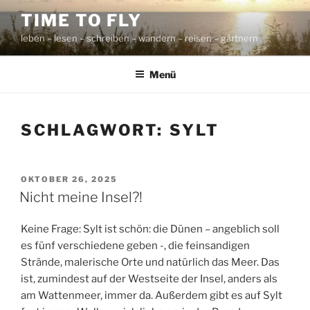
Zum
TIME TO FLY
Inhalt
leben – lesen – schreiben – wandern – reisen – gärtnern
springen
Menü
SCHLAGWORT:
SYLT
VERÖFFENTLICHT
OKTOBER 26, 2025
AM
Nicht meine Insel?!
Keine Frage: Sylt ist schön: die Dünen – angeblich soll
es fünf verschiedene geben -, die feinsandigen
Strände, malerische Orte und natürlich das Meer. Das
ist, zumindest auf der Westseite der Insel, anders als
am Wattenmeer, immer da. Außerdem gibt es auf Sylt