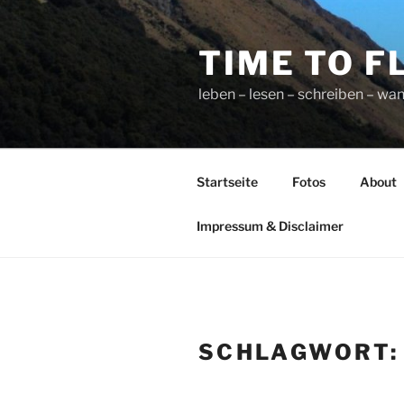
Zum
Inhalt
TIME TO F
springen
leben – lesen – schreiben – wan
Startseite
Fotos
About
Impressum & Disclaimer
SCHLAGWORT