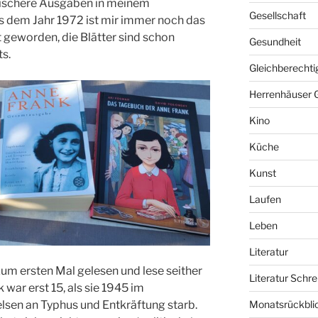
itischere Ausgaben in meinem
Gesellschaft
s dem Jahr 1972 ist mir immer noch das
t geworden, die Blätter sind schon
Gesundheit
its.
Gleichberechti
Herrenhäuser 
Kino
Küche
Kunst
Laufen
Leben
Literatur
um ersten Mal gelesen und lese seither
Literatur Schre
war erst 15, als sie 1945 im
lsen an Typhus und Entkräftung starb.
Monatsrückbli