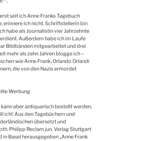
t**.
 erst seit ich Anne Franks Tagebuch
 erinnere ich nicht. Schriftstellerin bin
ch habe als Journalistin vier Jahrzehnte
verdient. Außerdem habe ich im Laufe
ar Bildbänden mitgearbeitet und drei
eit mehr als zehn Jahren blogge ich –
nschen wie Anne Frank, Orlando Orlandi
innern, die von den Nazis ermordet
ahlte Werbung
, kann aber antiquarisch bestellt werden.
ll ich!: Aus den Tagebüchern und
derländischen übersetzt und
h. Philipp Reclam jun. Verlag Stuttgart
d in Basel herausgegeben „Anne Frank