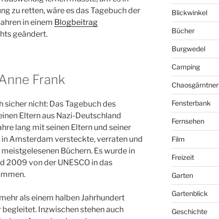
ng zu retten, wäre es das Tagebuch der
Blickwinkel
 Jahren in einem
Blogbeitrag
Bücher
chts geändert.
Burgwedel
Camping
Anne Frank
Chaosgärntner
Fensterbank
h sicher nicht: Das Tagebuch des
einen Eltern aus Nazi-Deutschland
Fernsehen
ahre lang mit seinen Eltern und seiner
 in Amsterdam versteckte, verraten und
Film
 meistgelesenen Büchern. Es wurde in
Freizeit
nd 2009 von der UNESCO in das
ommen.
Garten
Gartenblick
mehr als einem halben Jahrhundert
r begleitet. Inzwischen stehen auch
Geschichte