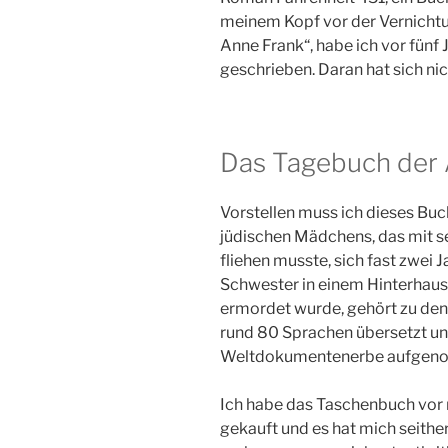
meinem Kopf vor der Vernichtu
Anne Frank“, habe ich vor fünf
geschrieben. Daran hat sich ni
Das Tagebuch der 
Vorstellen muss ich dieses Buc
jüdischen Mädchens, das mit s
fliehen musste, sich fast zwei J
Schwester in einem Hinterhaus
ermordet wurde, gehört zu den
rund 80 Sprachen übersetzt u
Weltdokumentenerbe aufgen
Ich habe das Taschenbuch vor 
gekauft und es hat mich seithe