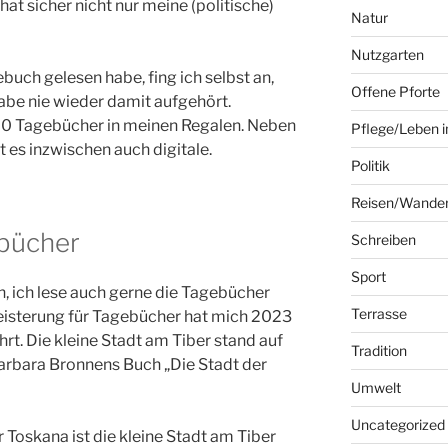
hat sicher nicht nur meine (politische)
Natur
Nutzgarten
uch gelesen habe, fing ich selbst an,
Offene Pforte
abe nie wieder damit aufgehört.
00 Tagebücher in meinen Regalen. Neben
Pflege/Leben i
es inzwischen auch digitale.
Politik
Reisen/Wande
ebücher
Schreiben
Sport
h, ich lese auch gerne die Tagebücher
Terrasse
isterung für Tagebücher hat mich 2023
rt. Die kleine Stadt am Tiber stand auf
Tradition
 Barbara Bronnens Buch „Die Stadt der
Umwelt
Uncategorized
 Toskana ist die kleine Stadt am Tiber