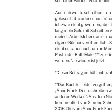
schreiben will ich“ veröffentlich
Auch ich wollte schreiben – ob
gelesen hatte oder schon früher,
ich zwar nicht geworden, aber i
lang mein Geld mit Schreiben 
meines Arbeitslebens an ein pa
eigene Bücher veröffentlicht. S
nicht nur, aber auch, um an Me
Posti oder
Ruth Maier
*** zu er
wurden. Nie wieder ist jetzt.
*Dieser Beitrag enthält unbez
**Das Buch ist leider vergriffen
„Anne Frank: Denn schreiben wi
anderen Werken“. Aus dem Nie
kommentiert von Simone Schrot
2016. Die vom Anne Frank Fon