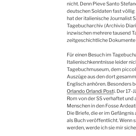
nicht. Denn Pieve Santo Stefa
deutschen Soldaten fast völlig
hat der italienische Journalist 
Tagebucharchiv (Archivio Diaris
inzwischen mehrere tausend T
zeitgeschichtliche Dokumente
Für einen Besuch im Tagebucha
Italienischkenntnisse leider ni
Tagebuchmuseum, dem piccolo 
Auszüge aus den dort gesamm
Englisch anhören. Besonders b
Orlando Orlandi Post
i. Der 17
Rom von der SS verhaftet und
Menschen in den Fosse Ardeat
Die Briefe, die er im Gefängnis
als Buch veröffentlicht. Wenn s
werden, werde ich sie mir siche