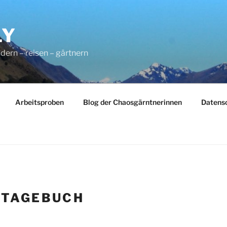
LY
dern – reisen – gärtnern
Arbeitsproben
Blog der Chaosgärntnerinnen
Datens
:
TAGEBUCH