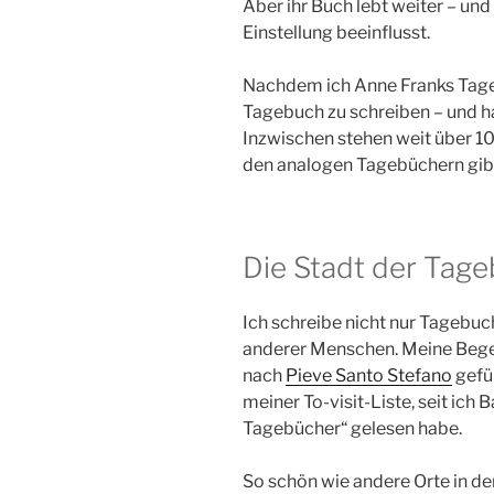
Aber ihr Buch lebt weiter – und 
Einstellung beeinflusst.
Nachdem ich Anne Franks Tageb
Tagebuch zu schreiben – und h
Inzwischen stehen weit über 1
den analogen Tagebüchern gibt 
Die Stadt der Tag
Ich schreibe nicht nur Tagebuc
anderer Menschen. Meine Bege
nach
Pieve Santo Stefano
gefüh
meiner To-visit-Liste, seit ich
Tagebücher“ gelesen habe.
So schön wie andere Orte in der