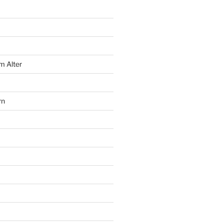
m Alter
rn