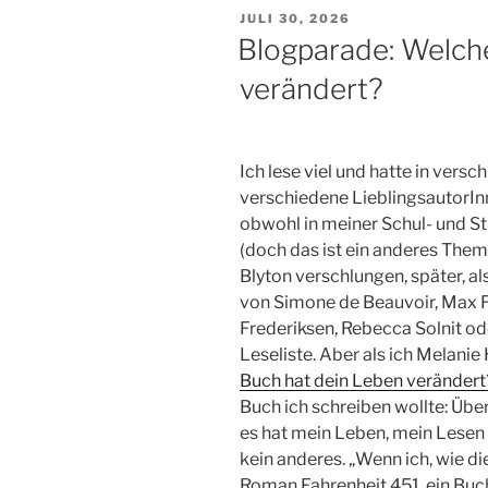
VERÖFFENTLICHT
JULI 30, 2026
AM
Blogparade: Welch
verändert?
Ich lese viel und hatte in ver
verschiedene LieblingsautorIn
obwohl in meiner Schul- und S
(doch das ist ein anderes Them
Blyton verschlungen, später, al
von Simone de Beauvoir, Max F
Frederiksen, Rebecca Solnit od
Leseliste. Aber als ich Melanie
Buch hat dein Leben verändert
Buch ich schreiben wollte: Üb
es hat mein Leben, mein Lesen 
kein anderes. „Wenn ich, wie 
Roman Fahrenheit 451, ein Buc