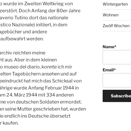
no wurde im Zweiten Weltkrieg von
Wintergarten
 zerstört. Doch Anfang der 80er-Jahre
Wohnen
Saverio Tutino dort das nationale
tico Nazionale) initiiert, in dem
Zwölf Wochen –
agebücher und andere
 aufbewahrt werden.
Name*
rchiv reichten meine
cht aus. Aber in dem kleinen
museo del diario, konnte ich mir
Email*
elten Tagebüchern ansehen und auf
eeindruckt hat mich das Schicksal von
-Jährige wurde Anfang Februar 1944 in
 am 24. März 1944 mit 334 anderen
ine von deutschen Soldaten ermordet.
 an seine Mutter geschrieben hat, wurden
ie endlich ins Deutsche übersetzt
r kaufen.