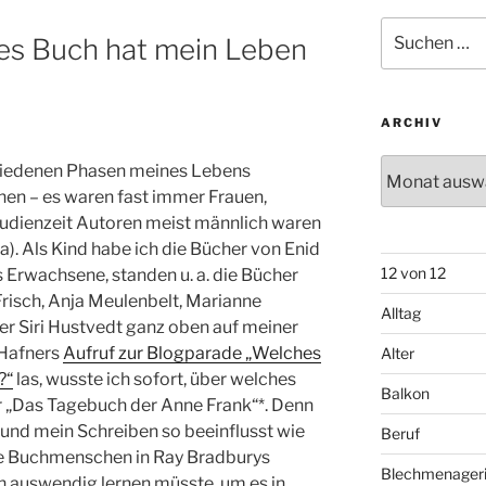
Suchen
es Buch hat mein Leben
nach:
ARCHIV
Archiv
schiedenen Phasen meines Lebens
nen – es waren fast immer Frauen,
tudienzeit Autoren meist männlich waren
a). Als Kind habe ich die Bücher von Enid
12 von 12
s Erwachsene, standen u. a. die Bücher
risch, Anja Meulenbelt, Marianne
Alltag
er Siri Hustvedt ganz oben auf meiner
 Hafners
Aufruf zur Blogparade „Welches
Alter
?“
las, wusste ich sofort, über welches
Balkon
er „Das Tagebuch der Anne Frank“*. Denn
und mein Schreiben so beeinflusst wie
Beruf
die Buchmenschen in Ray Bradburys
Blechmenager
h auswendig lernen müsste, um es in