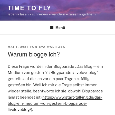
Zum
TIME TO FLY
Inhalt
leben – lesen – schreiben – wandern – reisen – gärtnern
springen
Menü
VERÖFFENTLICHT
MAI 1, 2021
VON
EVA WALITZEK
AM
Warum blogge ich?
Diese Frage wurde in der Blogparade „Das Blog — ein
Medium von gestern? #Blogparade #liveloveblog“
gestellt, auf die ich vor ein paar Tagen zufällig
gestoßen bin. Weil ich mir die Frage selbst immer
wieder stelle, beantworte ich sie, obwohl Blogparade
längst beendet ist (
https://www.start-talking.de/das-
blog-ein-medium-von-gestern-blogparade-
liveloveblog/
).