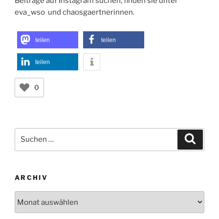
Beiträge auf Instagram suchen, finden sie unter
eva_wso und chaosgaertnerinnen.
teilen
teilen
teilen
0
Suchen
Suche
nach:
ARCHIV
Archiv