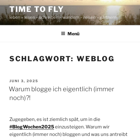
Zum
TIME TO FLY
Inhalt
leben – lesen – schreiben – wandern – reisen – gärtnern
springen
Menü
SCHLAGWORT:
WEBLOG
VERÖFFENTLICHT
JUNI 3, 2025
AM
Warum blogge ich eigentlich (immer
noch)?!
Zugegeben, es ist ziemlich spät, um in die
#BlogWochen2025
einzusteigen. Warum wir
eigentlich (immer noch) bloggen und was uns antreibt