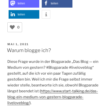
teilen
teilen
teilen
0
VERÖFFENTLICHT
MAI 1, 2021
AM
Warum blogge ich?
Diese Frage wurde in der Blogparade „Das Blog — ein
Medium von gestern? #Blogparade #liveloveblog“
gestellt, auf die ich vor ein paar Tagen zufällig
gestoßen bin. Weil ich mir die Frage selbst immer
wieder stelle, beantworte ich sie, obwohl Blogparade
längst beendet ist (
https://www.start-talking.de/das-
blog-ein-medium-von-gestern-blogparade-
liveloveblog/
).