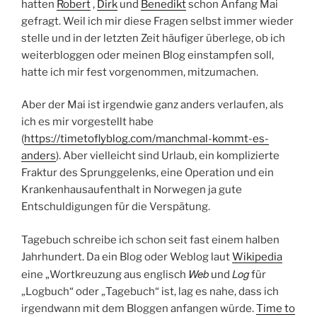
hatten
Robert
,
Dirk
und
Benedikt
schon Anfang Mai
gefragt. Weil ich mir diese Fragen selbst immer wieder
stelle und in der letzten Zeit häufiger überlege, ob ich
weiterbloggen oder meinen Blog einstampfen soll,
hatte ich mir fest vorgenommen, mitzumachen.
Aber der Mai ist irgendwie ganz anders verlaufen, als
ich es mir vorgestellt habe
(
https://timetoflyblog.com/manchmal-kommt-es-
anders
). Aber vielleicht sind Urlaub, ein komplizierte
Fraktur des Sprunggelenks, eine Operation und ein
Krankenhausaufenthalt in Norwegen ja gute
Entschuldigungen für die Verspätung.
Tagebuch schreibe ich schon seit fast einem halben
Jahrhundert. Da ein Blog oder Weblog laut
Wikipedia
Web
Log
eine „Wortkreuzung aus englisch
und
für
„Logbuch“ oder „Tagebuch“ ist, lag es nahe, dass ich
irgendwann mit dem Bloggen anfangen würde.
Time to