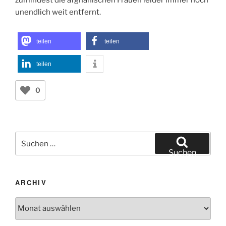
zumindest die afghanischen Frauen leider immer noch
unendlich weit entfernt.
teilen
teilen
teilen
0
Suchen
nach:
Suchen
ARCHIV
Archiv