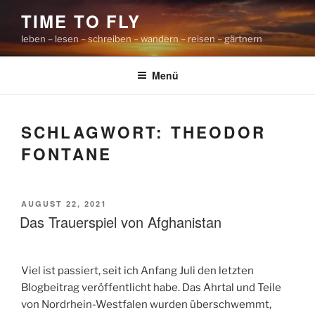
Zum
TIME TO FLY
Inhalt
leben – lesen – schreiben – wandern – reisen – gärtnern
springen
Menü
SCHLAGWORT:
THEODOR
FONTANE
VERÖFFENTLICHT
AUGUST 22, 2021
AM
Das Trauerspiel von Afghanistan
Viel ist passiert, seit ich Anfang Juli den letzten
Blogbeitrag veröffentlicht habe. Das Ahrtal und Teile
von Nordrhein-Westfalen wurden überschwemmt,