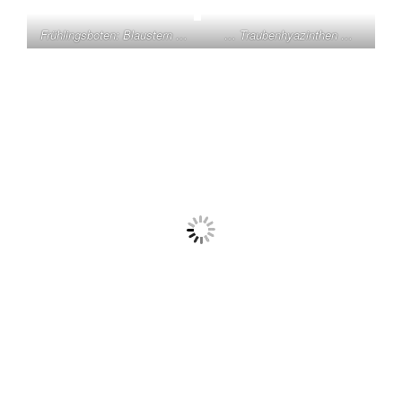
Frühlingsboten: Blaustern …
… Traubenhyazinthen …