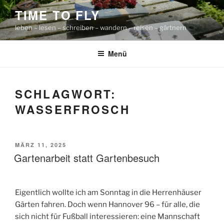
Zum
TIME TO FLY
Inhalt
leben – lesen – schreiben – wandern – reisen – gärtnern
springen
Menü
SCHLAGWORT:
WASSERFROSCH
VERÖFFENTLICHT
MÄRZ 11, 2025
AM
Gartenarbeit statt Gartenbesuch
Eigentlich wollte ich am Sonntag in die Herrenhäuser
Gärten fahren. Doch wenn Hannover 96 – für alle, die
sich nicht für Fußball interessieren: eine Mannschaft