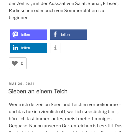
der Zeit ist, mit der Aussaat von Salat, Spinat, Erbsen,
Radieschen oder auch von Sommerblühern zu
beginnen.
teilen
teilen
teilen
0
VERÖFFENTLICHT
MAI 29, 2021
AM
Sieben an einem Teich
Wenn ich derzeit an Seen und Teichen vorbeikomme –
und das tue ich ziemlich oft, weil ich seesüchtig bin –,
höre ich fast immer lautes, meist mehrstimmiges
Gequake. Nur an unseren Gartenteichen ist es still. Das