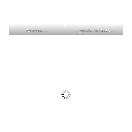
Narzissen …
… gefüllte Narzissen …