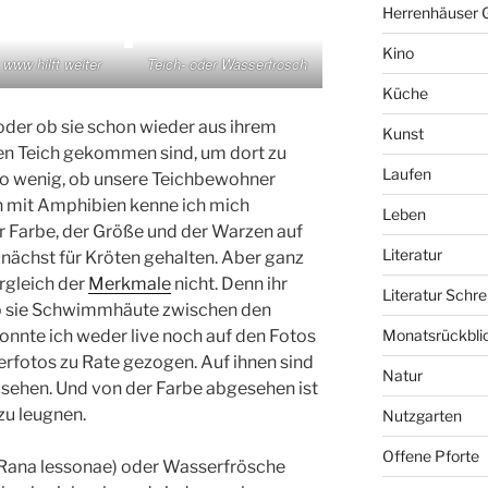
Herrenhäuser 
Kino
www hilft weiter
Teich- oder Wasserfrosch
Küche
oder ob sie schon wieder aus ihrem
Kunst
ren Teich gekommen sind, um dort zu
Laufen
nso wenig, ob unsere Teichbewohner
n mit Amphibien kenne ich mich
Leben
r Farbe, der Größe und der Warzen auf
Literatur
unächst für Kröten gehalten. Aber ganz
rgleich der
Merkmale
nicht. Denn ihr
Literatur Schre
 ob sie Schwimmhäute zwischen den
onnte ich weder live noch auf den Fotos
Monatsrückbli
rfotos zu Rate gezogen. Auf ihnen sind
Natur
sehen. Und von der Farbe abgesehen ist
zu leugnen.
Nutzgarten
Offene Pforte
 (Rana lessonae) oder Wasserfrösche