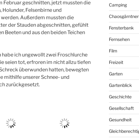
 Februar geschnitten, jetzt mussten die
Camping
 Holunder, Felsenbirne und
Chaosgärntner
en werden. Außerdem mussten die
er der Stauden abgeschnitten, gefühlt
Fensterbank
en Beeten und aus den beiden Teichen
Fernsehen
Film
h habe ich ungewollt zwei Froschlurche
e seien tot, erfroren im nicht allzu tiefen
Freizeit
n Schreck überwunden hatten, bewegten
Garten
ie mithilfe unserer Schnee- und
ch zurückgesetzt.
Gartenblick
Geschichte
Gesellschaft
Gesundheit
Gleichberechti