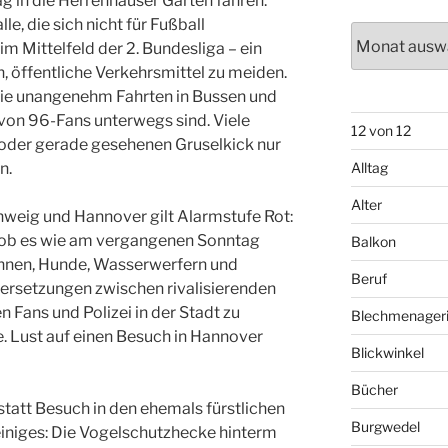
ag in die Herrenhäuser Gärten fahren.
e, die sich nicht für Fußball
Archiv
im Mittelfeld der 2. Bundesliga – ein
h, öffentliche Verkehrsmittel zu meiden.
wie unangenehm Fahrten in Bussen und
von 96-Fans unterwegs sind. Viele
12 von 12
oder gerade gesehenen Gruselkick nur
n.
Alltag
Alter
weig und Hannover gilt Alarmstufe Rot:
; ob es wie am vergangenen Sonntag
Balkon
tInnen, Hunde, Wasserwerfern und
Beruf
dersetzungen zwischen rivalisierenden
Fans und Polizei in der Stadt zu
Blechmenager
e. Lust auf einen Besuch in Hannover
Blickwinkel
Bücher
statt Besuch in den ehemals fürstlichen
Burgwedel
einiges: Die Vogelschutzhecke hinterm