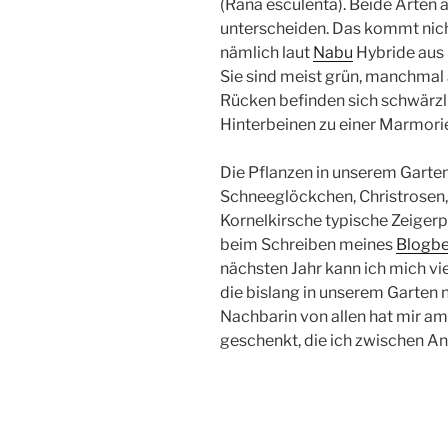
(Rana esculenta). Beide Arten ä
unterscheiden. Das kommt nich
nämlich laut
Nabu
Hybride aus
Sie sind meist grün, manchmal 
Rücken befinden sich schwärzli
Hinterbeinen zu einer Marmorie
Die Pflanzen in unserem Garten 
Schneeglöckchen, Christrosen,
Kornelkirsche typische Zeigerp
beim Schreiben meines
Blogbe
nächsten Jahr kann ich mich vi
die bislang in unserem Garten 
Nachbarin von allen hat mir a
geschenkt, die ich zwischen A