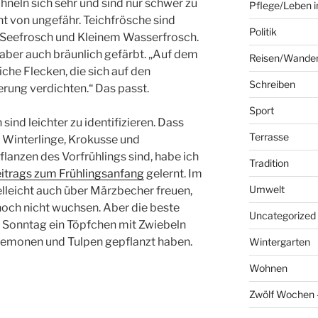
hneln sich sehr und sind nur schwer zu
Pflege/Leben i
t von ungefähr. Teichfrösche sind
Politik
 Seefrosch und Kleinem Wasserfrosch.
aber auch bräunlich gefärbt. „Auf dem
Reisen/Wande
che Flecken, die sich auf den
Schreiben
rung verdichten.“ Das passt.
Sport
sind leichter zu identifizieren. Dass
Terrasse
 Winterlinge, Krokusse und
flanzen des Vorfrühlings sind, habe ich
Tradition
itrags zum Frühlingsanfang
gelernt. Im
Umwelt
elleicht auch über Märzbecher freuen,
noch nicht wuchsen. Aber die beste
Uncategorized
m Sonntag ein Töpfchen mit Zwiebeln
nemonen und Tulpen gepflanzt haben.
Wintergarten
Wohnen
Zwölf Wochen –