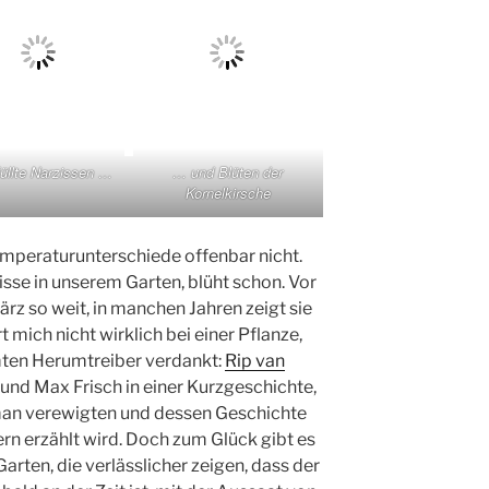
üllte Narzissen …
… und Blüten der
Kornelkirsche
emperaturunterschiede offenbar nicht.
zisse in unserem Garten, blüht schon. Vor
rz so weit, in manchen Jahren zeigt sie
 mich nicht wirklich bei einer Pflanze,
en Herumtreiber verdankt:
Rip van
 und Max Frisch in einer Kurzgeschichte,
an verewigten und dessen Geschichte
ern erzählt wird. Doch zum Glück gibt es
arten, die verlässlicher zeigen, dass der