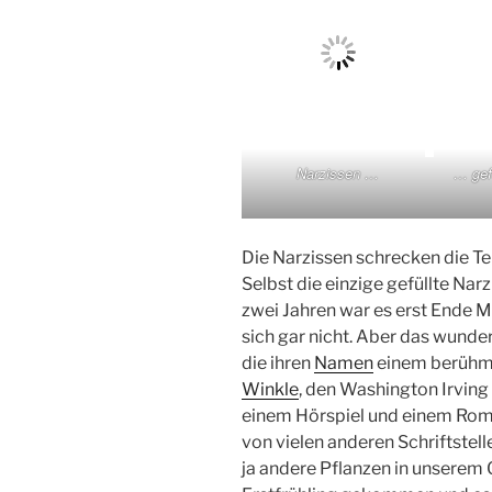
Narzissen …
… gef
Die Narzissen schrecken die T
Selbst die einzige gefüllte Nar
zwei Jahren war es erst Ende Mä
sich gar nicht. Aber das wundert
die ihren
Namen
einem berühmt
Winkle
, den Washington Irving
einem Hörspiel und einem Rom
von vielen anderen Schriftstell
ja andere Pflanzen in unserem G