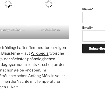
Name*
Email*
ubenhyazinthen …
… und Krokusse
 frühlingshaften Temperaturen zeigen
 Blausterne – laut
Wikipedia
typische
gs, der nächsten phänologischen
t dagegen noch nichts zu sehen, an den
in schon gelbe Knospen. Im
Sträucher schon Anfang März in voller
d ihnen die Nächte mit Temperaturen
ch zu kalt.