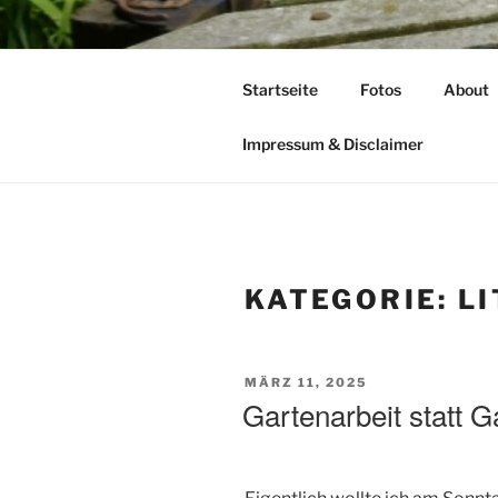
Zum
Inhalt
TIME TO F
springen
Startseite
Fotos
About
leben – lesen – schreiben – wan
Impressum & Disclaimer
KATEGORIE:
L
VERÖFFENTLICHT
MÄRZ 11, 2025
AM
Gartenarbeit statt 