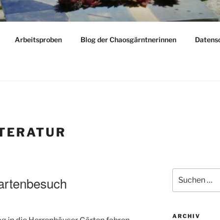
LY
Arbeitsproben
Blog der Chaosgärntnerinnen
Datens
dern – reisen – gärtnern
ITERATUR
Suchen
Gartenbesuch
nach:
ARCHIV