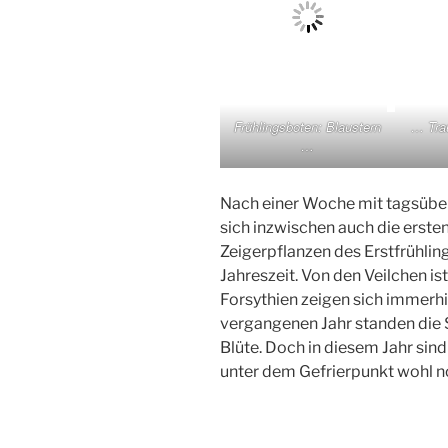
Frühlingsboten: Blaustern
… Tra
…
Nach einer Woche mit tagsüber
sich inzwischen auch die ersten
Zeigerpflanzen des Erstfrühlin
Jahreszeit. Von den Veilchen is
Forsythien zeigen sich immerh
vergangenen Jahr standen die 
Blüte. Doch in diesem Jahr sin
unter dem Gefrierpunkt wohl no