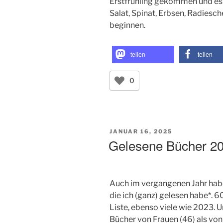
Erstfrühling gekommen und es b
Salat, Spinat, Erbsen, Radies
beginnen.
teilen
teilen
0
VERÖFFENTLICHT
JANUAR 16, 2025
AM
Gelesene Bücher 2
Auch im vergangenen Jahr habe 
die ich (ganz) gelesen habe*. 
Liste, ebenso viele wie 2023.
Bücher von Frauen (46) als von 