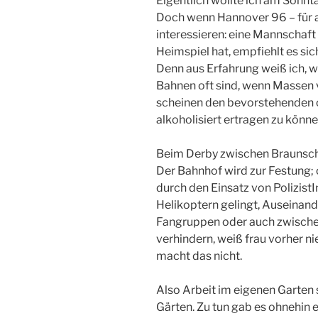
Eigentlich wollte ich am Sonnt
Doch wenn Hannover 96 – für all
interessieren: eine Mannschaft 
Heimspiel hat, empfiehlt es sic
Denn aus Erfahrung weiß ich, 
Bahnen oft sind, wenn Massen 
scheinen den bevorstehenden 
alkoholisiert ertragen zu könne
Beim Derby zwischen Braunsch
Der Bahnhof wird zur Festung
durch den Einsatz von Polizis
Helikoptern gelingt, Auseinan
Fangruppen oder auch zwischen 
verhindern, weiß frau vorher ni
macht das nicht.
Also Arbeit im eigenen Garten 
Gärten. Zu tun gab es ohnehin 