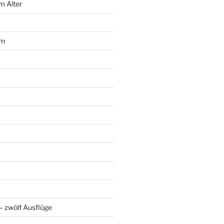
m Alter
rn
 zwölf Ausflüge