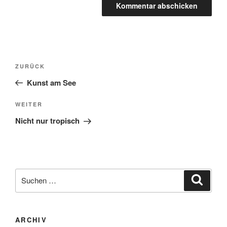
Beitragsnavigation
Vorheriger
ZURÜCK
Beitrag
Kunst am See
Nächster
WEITER
Beitrag
Nicht nur tropisch
Suchen
Suche
nach:
ARCHIV