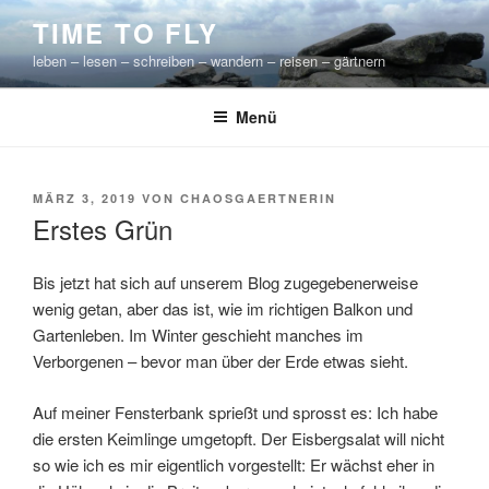
Zum
TIME TO FLY
Inhalt
leben – lesen – schreiben – wandern – reisen – gärtnern
springen
Menü
VERÖFFENTLICHT
MÄRZ 3, 2019
VON
CHAOSGAERTNERIN
AM
Erstes Grün
Bis jetzt hat sich auf unserem Blog zugegebenerweise
wenig getan, aber das ist, wie im richtigen Balkon und
Gartenleben. Im Winter geschieht manches im
Verborgenen – bevor man über der Erde etwas sieht.
Auf meiner Fensterbank sprießt und sprosst es: Ich habe
die ersten Keimlinge umgetopft. Der Eisbergsalat will nicht
so wie ich es mir eigentlich vorgestellt: Er wächst eher in