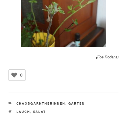
(Foe Rodens)
0
KATEGORIEN
CHAOSGÄRNTNERINNEN
,
GARTEN
SCHLAGWÖRTER
LAUCH
,
SALAT