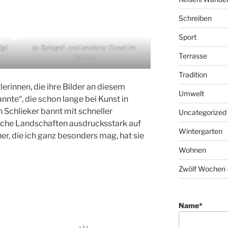
Schreiben
Sport
igt
zu Spiegel- und anderer Kunst im
Terrasse
Garten
Tradition
erinnen, die ihre Bilder an diesem
Umwelt
annte“, die schon lange bei Kunst in
Schlieker bannt mit schneller
Uncategorized
sche Landschaften ausdrucksstark auf
Wintergarten
er, die ich ganz besonders mag, hat sie
Wohnen
Zwölf Wochen –
Name*