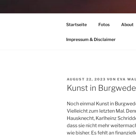
Zum
Inhalt
TIME TO F
springen
Startseite
Fotos
About
leben – lesen – schreiben – wan
Impressum & Disclaimer
VERÖFFENTLICHT
AUGUST 22, 2023
VON
EVA WA
AM
Kunst in Burgwede
Noch einmal Kunst in Burgwede
Vielleicht zum letzten Mal. De
Hausknecht, Karlheinz Schridd
dass sie nicht mehr weitermac
wie bisher. Es fehlt an finanziel