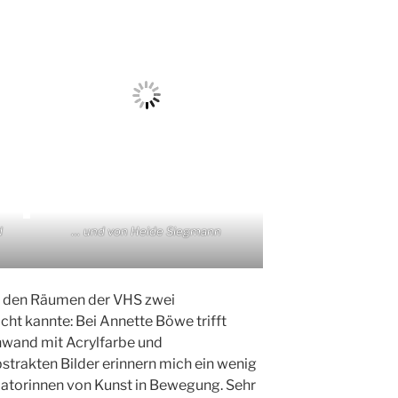
d
… und von Heide Siegmann
in den Räumen der VHS zwei
icht kannte: Bei Annette Böwe trifft
inwand mit Acrylfarbe und
strakten Bilder erinnern mich ein wenig
itiatorinnen von Kunst in Bewegung. Sehr