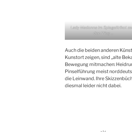
Lady Madonna im Spiegeltrikot ze
den Weg …
Auch die beiden anderen Künstl
Kunstort zeigen, sind „alte Bek
Bewegung mitmachen: Heidrun 
Pinselführung meist norddeut
die Leinwand. Ihre Skizzenbüch
diesmal leider nicht dabei.