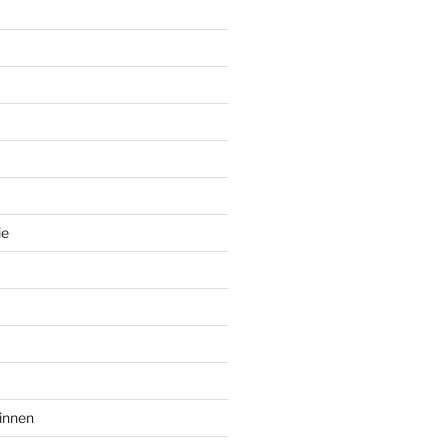
ie
innen