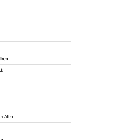
iben
ck
m Alter
rn