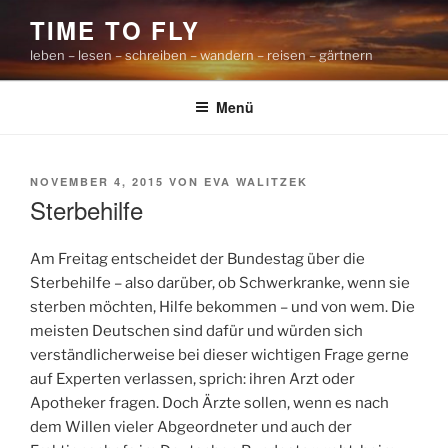
Zum
TIME TO FLY
Inhalt
leben – lesen – schreiben – wandern – reisen – gärtnern
springen
Menü
VERÖFFENTLICHT
NOVEMBER 4, 2015
VON
EVA WALITZEK
AM
Sterbehilfe
Am Freitag entscheidet der Bundestag über die
Sterbehilfe – also darüber, ob Schwerkranke, wenn sie
sterben möchten, Hilfe bekommen – und von wem. Die
meisten Deutschen sind dafür und würden sich
verständlicherweise bei dieser wichtigen Frage gerne
auf Experten verlassen, sprich: ihren Arzt oder
Apotheker fragen. Doch Ärzte sollen, wenn es nach
dem Willen vieler Abgeordneter und auch der