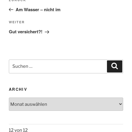
Vorheriger
Beitrag
Am Wasser – nicht im
Nächster
WEITER
Beitrag
Gut versichert?!
Suchen
Suche
nach:
ARCHIV
Archiv
12 von 12