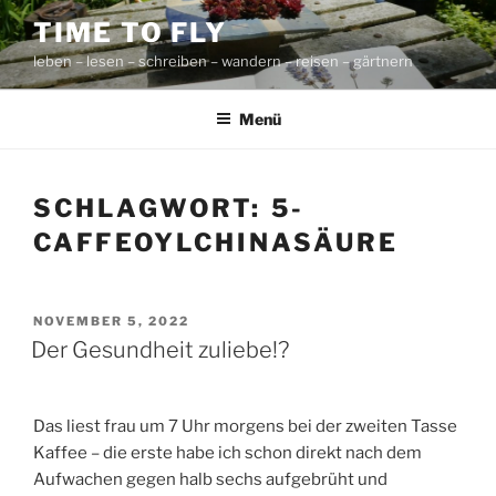
Zum
TIME TO FLY
Inhalt
leben – lesen – schreiben – wandern – reisen – gärtnern
springen
Menü
SCHLAGWORT:
5-
CAFFEOYLCHINASÄURE
VERÖFFENTLICHT
NOVEMBER 5, 2022
AM
Der Gesundheit zuliebe!?
Das liest frau um 7 Uhr morgens bei der zweiten Tasse
Kaffee – die erste habe ich schon direkt nach dem
Aufwachen gegen halb sechs aufgebrüht und