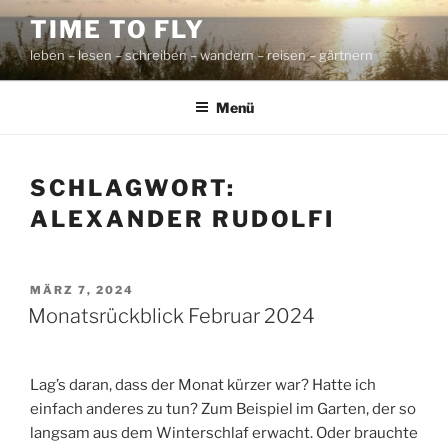
Zum
TIME TO FLY
Inhalt
leben – lesen – schreiben – wandern – reisen – gärtnern
springen
Menü
SCHLAGWORT:
ALEXANDER RUDOLFI
VERÖFFENTLICHT
MÄRZ 7, 2024
AM
Monatsrückblick Februar 2024
Lag’s daran, dass der Monat kürzer war? Hatte ich
einfach anderes zu tun? Zum Beispiel im Garten, der so
langsam aus dem Winterschlaf erwacht. Oder brauchte