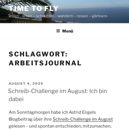
Zum
TIME TO FLY
Inhalt
leben – lesen – schreiben – wandern – reisen – gärtnern
springen
Menü
SCHLAGWORT:
ARBEITSJOURNAL
VERÖFFENTLICHT
AUGUST 4, 2025
AM
Schreib-Challenge im August: Ich bin
dabei
Am Sonntagmorgen habe ich Astrid Engels
Blogbeitrag über ihre
Schreib-Challenge im August
gelesen – und spontan entschieden, mitzumachen,