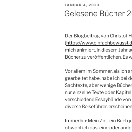
VERÖFFENTLICHT
JANUAR 4, 2023
AM
Gelesene Bücher 
Der Blogbeitrag von Christof
(
https://www.einfachbewusst.
mich animiert, in diesem Jahr 
Bücher zu veröffentlichen. Es 
Vor allem im Sommer, als ich an
gearbeitet habe, habe ich bei 
Sachtexte, aber wenige Bücher 
nur einzelne Texte oder Kapite
verschiedene Essaybände von S
diverse Reiseführer, erscheinen 
Immerhin: Mein Ziel, ein Buch je
obwohl ich das eine oder and