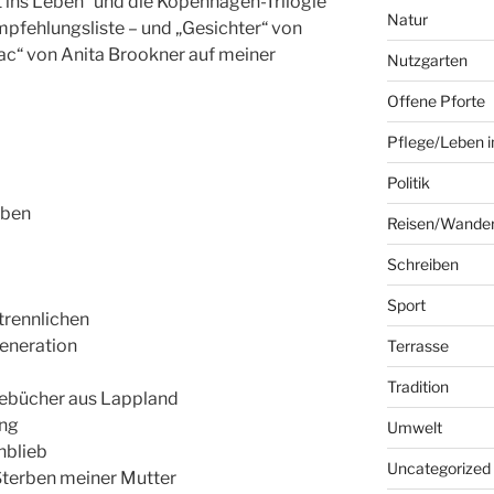
rt ins Leben“ und die Kopenhagen-Trilogie
Natur
mpfehlungsliste – und „Gesichter“ von
ac“ von Anita Brookner auf meiner
Nutzgarten
Offene Pforte
Pflege/Leben i
Politik
eben
Reisen/Wande
Schreiben
Sport
trennlichen
eneration
Terrasse
Tradition
ebücher aus Lappland
ang
Umwelt
nblieb
Uncategorized
Sterben meiner Mutter