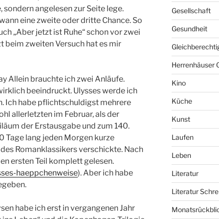
e, sondern angelesen zur Seite lege.
Gesellschaft
ann eine zweite oder dritte Chance. So
Gesundheit
uch „Aber jetzt ist Ruhe“ schon vor zwei
zt beim zweiten Versuch hat es mir
Gleichberechti
Herrenhäuser 
y Allein brauchte ich zwei Anläufe.
Kino
rklich beeindruckt. Ulysses werde ich
Küche
. Ich habe pflichtschuldigst mehrere
l allerletzten im Februar, als der
Kunst
iläum der Erstausgabe und zum 140.
0 Tage lang jeden Morgen kurze
Laufen
l des Romanklassikers verschickte. Nach
Leben
n ersten Teil komplett gelesen.
ysses-haeppchenweise
). Aber ich habe
Literatur
egeben.
Literatur Schre
sen habe ich erst in vergangenen Jahr
Monatsrückbli