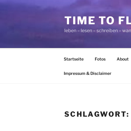
Zum
Inhalt
TIME TO F
springen
leben – lesen – schreiben – wan
Startseite
Fotos
About
Impressum & Disclaimer
SCHLAGWORT