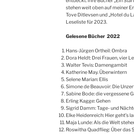
entdeckt. Ihre Bücher „Ein Sta
stehen weit oben auf meiner E
Tove Ditlevsen und „Hotel du L
Leseliste für 2023.
Gelesene Bücher 2022
Hans-Jürgen Ortheil: Ombra
Dora Heldt: Drei Frauen, vier L
Walter Tevis: Damengambit
Katherine May. Überwintern
Selene Marian: Ellis
Simone de Beauvoir: Die Unzer
Sabine Bode: die vergessene G
Erling Kagge: Gehen
Sigrid Damm: Tage- und Nächt
Elke Heidenreich: Hier geht’s l
Maja Lunde: Als die Welt stehe
Roswitha Quadflieg: Über das 