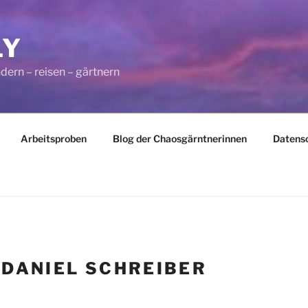
LY
dern – reisen – gärtnern
Arbeitsproben
Blog der Chaosgärntnerinnen
Datens
:
DANIEL SCHREIBER