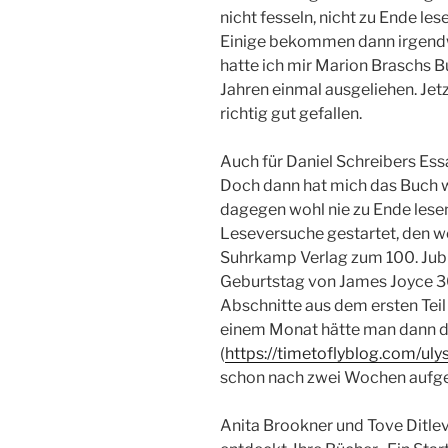
nicht fesseln, nicht zu Ende les
Einige bekommen dann irgendw
hatte ich mir Marion Braschs B
Jahren einmal ausgeliehen. Jet
richtig gut gefallen.
Auch für Daniel Schreibers Essa
Doch dann hat mich das Buch wi
dagegen wohl nie zu Ende lesen
Leseversuche gestartet, den woh
Suhrkamp Verlag zum 100. Jub
Geburtstag von James Joyce 3
Abschnitte aus dem ersten Tei
einem Monat hätte man dann de
(
https://timetoflyblog.com/ul
schon nach zwei Wochen aufg
Anita Brookner und Tove Ditlev