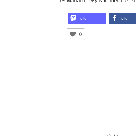
Mariana Leky: Kummer aller Ar
teilen
teilen
0