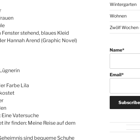
Wintergarten
r
Wohnen
frauen
le
Zwölf Wochen –
 Fenster stehend, blaues Kleid
 der Hannah Arend (Graphic Novel)
Name*
 Lügnerin
Email*
er Farbe Lila
kostet
er
len
: Eine Vatersuche
t ihr finden: Meine Reise auf dem
 Geheimnis sind bequeme Schuhe