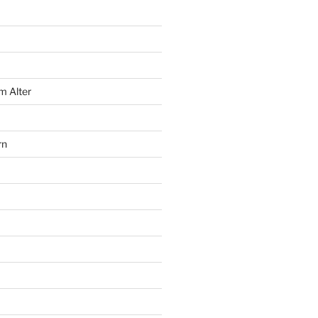
m Alter
rn