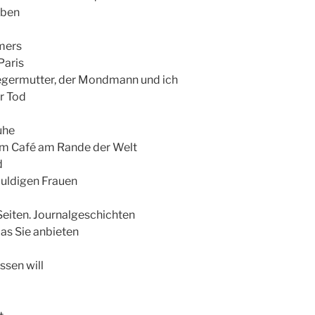
eben
mers
Paris
iegermutter, der Mondmann und ich
r Tod
uhe
im Café am Rande der Welt
d
uldigen Frauen
Seiten. Journalgeschichten
das Sie anbieten
ssen will