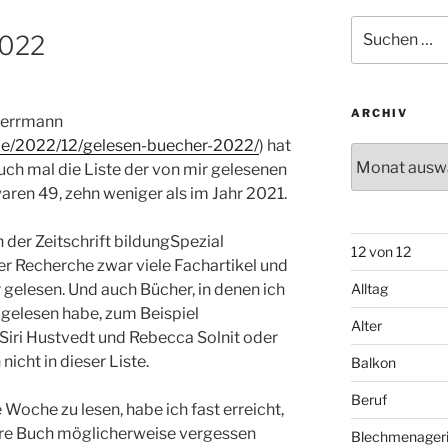
Suchen
2022
nach:
ARCHIV
 Herrmann
de/2022/12/gelesen-buecher-2022/
) hat
Archiv
auch mal die Liste der von mir gelesenen
waren 49, zehn weniger als im Jahr 2021.
 der Zeitschrift bildungSpezial
12 von 12
der Recherche zwar viele Fachartikel und
gelesen. Und auch Bücher, in denen ich
Alltag
l gelesen habe, zum Beispiel
Alter
iri Hustvedt und Rebecca Solnit oder
nicht in dieser Liste.
Balkon
Beruf
 Woche zu lesen, habe ich fast erreicht,
ere Buch möglicherweise vergessen
Blechmenager