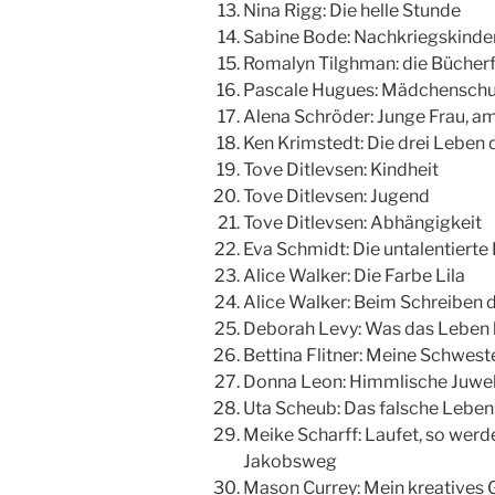
Nina Rigg: Die helle Stunde
Sabine Bode: Nachkriegskinde
Romalyn Tilghman: die Bücher
Pascale Hugues: Mädchenschu
Alena Schröder: Junge Frau, am
Ken Krimstedt: Die drei Leben
Tove Ditlevsen: Kindheit
Tove Ditlevsen: Jugend
Tove Ditlevsen: Abhängigkeit
Eva Schmidt: Die untalentierte
Alice Walker: Die Farbe Lila
Alice Walker: Beim Schreiben d
Deborah Levy: Was das Leben 
Bettina Flitner: Meine Schwest
Donna Leon: Himmlische Juwe
Uta Scheub: Das falsche Leben
Meike Scharff: Laufet, so werde
Jakobsweg
Mason Currey: Mein kreatives