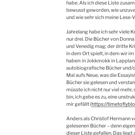
habe. Als ich diese Liste zusa
bewusst geworden, wie unzuver
und wie sehr sich meine Lese-V
Jahrelang habe ich sehr viele K
nur drei. Die Bücher von Donna 
und Venedig mag; der dritte Krim
in dem Ort spielt, in dem wir
haben: in Jokkmokk in Lappland.
autobiografische Bücher und/o
Mal aufs Neue, was die Essayist
Bücher sie gelesen und versta
müsste ich nicht nur viel mehr,
bin, ich gebe es zu, eine unstruk
mir gefällt (
https://timetoflybl
Anders als Christof Hermann ve
gelesenen Bücher – denn eigent
dieser Liste gefallen. Das liegt