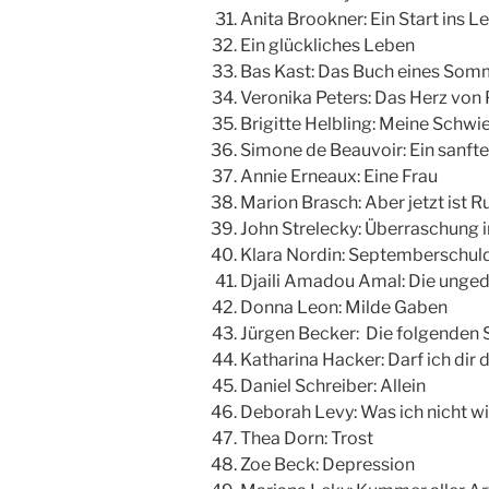
Anita Brookner: Ein Start ins L
Ein glückliches Leben
Bas Kast: Das Buch eines Som
Veronika Peters: Das Herz von 
Brigitte Helbling: Meine Schw
Simone de Beauvoir: Ein sanfte
Annie Erneaux: Eine Frau
Marion Brasch: Aber jetzt ist R
John Strelecky: Überraschung 
Klara Nordin: Septemberschul
Djaili Amadou Amal: Die unged
Donna Leon: Milde Gaben
Jürgen Becker: Die folgenden 
Katharina Hacker: Darf ich dir 
Daniel Schreiber: Allein
Deborah Levy: Was ich nicht wi
Thea Dorn: Trost
Zoe Beck: Depression