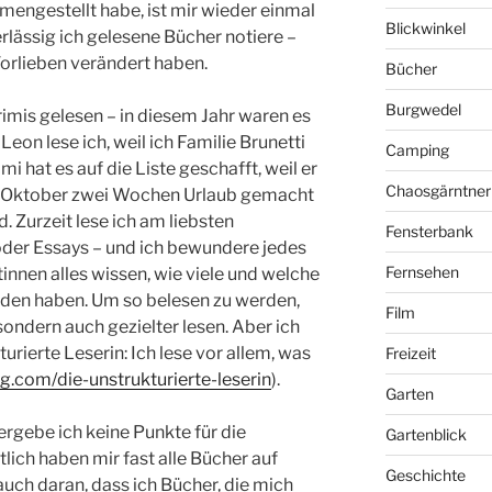
mmengestellt habe, ist mir wieder einmal
Blickwinkel
lässig ich gelesene Bücher notiere –
orlieben verändert haben.
Bücher
Burgwedel
rimis gelesen – in diesem Jahr waren es
Leon lese ich, weil ich Familie Brunetti
Camping
i hat es auf die Liste geschafft, weil er
Chaosgärntner
 im Oktober zwei Wochen Urlaub gemacht
 Zurzeit lese ich am liebsten
Fensterbank
der Essays – und ich bewundere jedes
Fernsehen
innen alles wissen, wie viele und welche
nden haben. Um so belesen zu werden,
Film
 sondern auch gezielter lesen. Aber ich
turierte Leserin: Ich lese vor allem, was
Freizeit
og.com/die-unstrukturierte-leserin
).
Garten
rgebe ich keine Punkte für die
Gartenblick
lich haben mir fast alle Bücher auf
Geschichte
 auch daran, dass ich Bücher, die mich