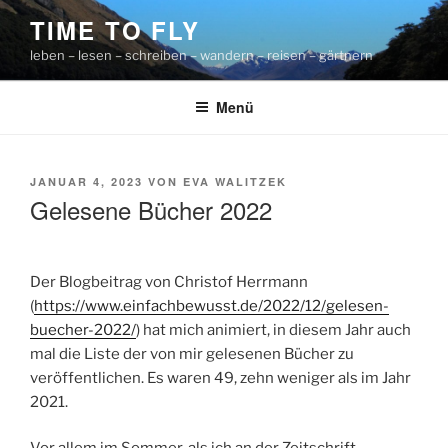
Zum
TIME TO FLY
Inhalt
leben – lesen – schreiben – wandern – reisen – gärtnern
springen
Menü
VERÖFFENTLICHT
JANUAR 4, 2023
VON
EVA WALITZEK
AM
Gelesene Bücher 2022
Der Blogbeitrag von Christof Herrmann
(
https://www.einfachbewusst.de/2022/12/gelesen-
buecher-2022/
) hat mich animiert, in diesem Jahr auch
mal die Liste der von mir gelesenen Bücher zu
veröffentlichen. Es waren 49, zehn weniger als im Jahr
2021.