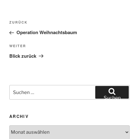
Beitragsnavigation
Vorheriger
ZURÜCK
Beitrag
Operation Weihnachtsbaum
Nächster
WEITER
Beitrag
Blick zurück
Suchen
nach:
Suchen
ARCHIV
Archiv