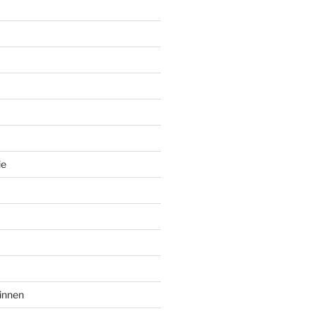
ie
innen