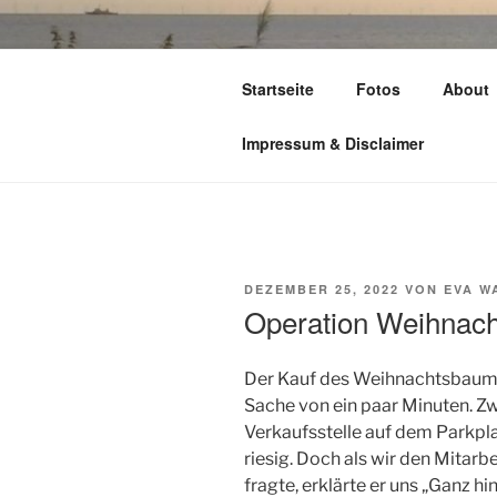
Zum
Inhalt
TIME TO FL
springen
Startseite
Fotos
About
leben – lesen – schreiben – wan
Impressum & Disclaimer
VERÖFFENTLICHT
DEZEMBER 25, 2022
VON
EVA W
AM
Operation Weihnac
Der Kauf des Weihnachtsbaums 
Sache von ein paar Minuten. Z
Verkaufsstelle auf dem Parkpl
riesig. Doch als wir den Mitarb
fragte, erklärte er uns „Ganz hi