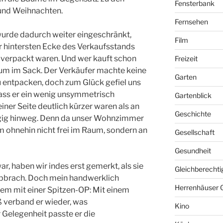
Fensterbank
nd Weihnachten.
Fernsehen
urde dadurch weiter eingeschränkt,
Film
r hintersten Ecke des Verkaufsstands
 verpackt waren. Und wer kauft schon
Freizeit
aum im Sack. Der Verkäufer machte keine
Garten
u entpacken, doch zum Glück gefiel uns
dass er ein wenig unsymmetrisch
Gartenblick
ner Seite deutlich kürzer waren als an
Geschichte
ügig hinweg. Denn da unser Wohnzimmer
um ohnehin nicht frei im Raum, sondern an
Gesellschaft
Gesundheit
r, haben wir indes erst gemerkt, als sie
Gleichberechti
bbrach. Doch mein handwerklich
Herrenhäuser 
em mit einer Spitzen-OP: Mit einem
ß verband er wieder, was
Kino
Gelegenheit passte er die