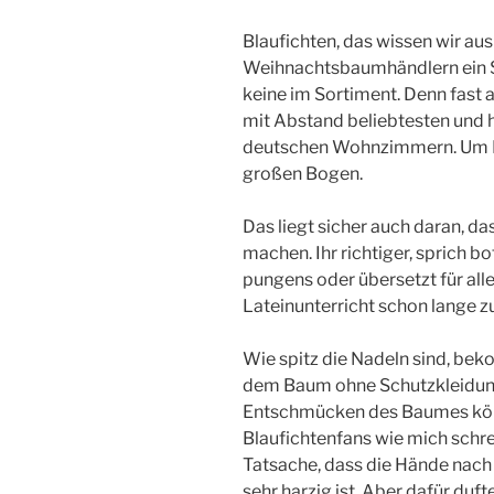
Blaufichten, das wissen wir aus
Weihnachtsbaumhändlern ein S
keine im Sortiment. Denn fast
mit Abstand beliebtesten und
deutschen Wohnzimmern. Um B
großen Bogen.
Das liegt sicher auch daran, da
machen. Ihr richtiger, sprich 
pungens oder übersetzt für alle
Lateinunterricht schon lange zu
Wie spitz die Nadeln sind, be
dem Baum ohne Schutzkleidung
Entschmücken des Baumes kön
Blaufichtenfans wie mich schre
Tatsache, dass die Hände nach 
sehr harzig ist. Aber dafür du