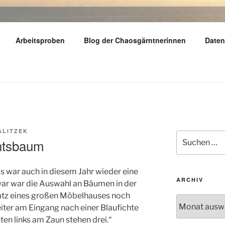
Y
Arbeitsproben
Blog der Chaosgärntnerinnen
Daten
dern – reisen – gärtnern
ALITZEK
Suchen
htsbaum
nach:
war auch in diesem Jahr wieder eine
ARCHIV
war war die Auswahl an Bäumen in der
atz eines großen Möbelhauses noch
Archiv
eiter am Eingang nach einer Blaufichte
nten links am Zaun stehen drei.“