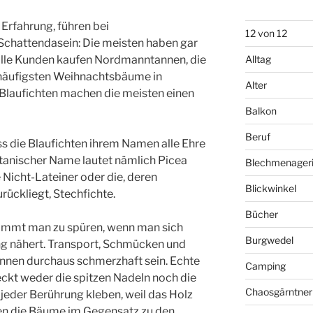
 Erfahrung, führen bei
12 von 12
chattendasein: Die meisten haben gar
 alle Kunden kaufen Nordmanntannen, die
Alltag
 häufigsten Weihnachtsbäume in
Alter
laufichten machen die meisten einen
Balkon
Beruf
ss die Blaufichten ihrem Namen alle Ehre
botanischer Name lautet nämlich Picea
Blechmenager
 Nicht-Lateiner oder die, deren
Blickwinkel
rückliegt, Stechfichte.
Bücher
kommt man zu spüren, wenn man sich
Burgwedel
 nähert. Transport, Schmücken und
nen durchaus schmerzhaft sein. Echte
Camping
ckt weder die spitzen Nadeln noch die
Chaosgärntner
jeder Berührung kleben, weil das Holz
ften die Bäume im Gegensatz zu den