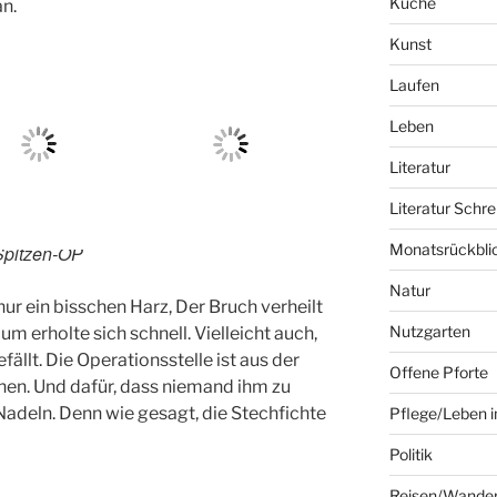
Küche
n.
Kunst
Laufen
Leben
Literatur
Literatur Schre
Monatsrückbli
Spitzen-OP
Natur
nur ein bisschen Harz, Der Bruch verheilt
Nutzgarten
um erholte sich schnell. Vielleicht auch,
ällt. Die Operationsstelle ist aus der
Offene Pforte
hen. Und dafür, dass niemand ihm zu
Nadeln. Denn wie gesagt, die Stechfichte
Pflege/Leben i
Politik
Reisen/Wande