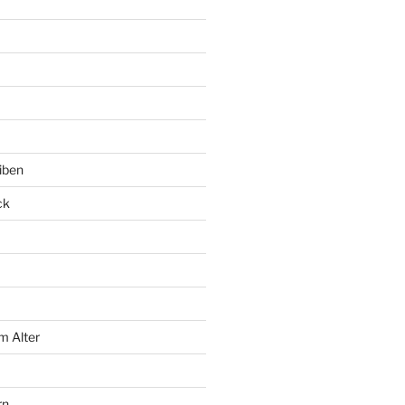
iben
ck
m Alter
rn