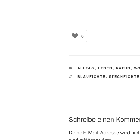
0
KATEGORIEN
ALLTAG
,
LEBEN
,
NATUR
,
W
SCHLAGWÖRTER
BLAUFICHTE
,
STECHFICHTE
Schreibe einen Komme
Deine E-Mail-Adresse wird nicht