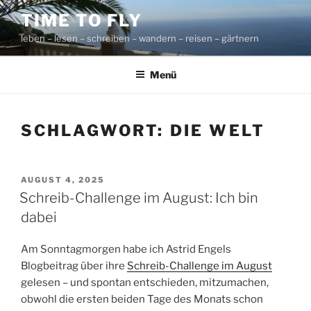
Zum
TIME TO FLY
Inhalt
leben – lesen – schreiben – wandern – reisen – gärtnern
springen
Menü
SCHLAGWORT:
DIE WELT
VERÖFFENTLICHT
AUGUST 4, 2025
AM
Schreib-Challenge im August: Ich bin
dabei
Am Sonntagmorgen habe ich Astrid Engels
Blogbeitrag über ihre
Schreib-Challenge im August
gelesen – und spontan entschieden, mitzumachen,
obwohl die ersten beiden Tage des Monats schon