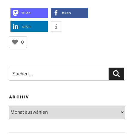
teilen
teilen
teilen
0
Suchen
Suche
nach:
ARCHIV
Archiv