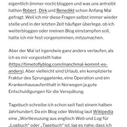
eigentlich (immer noch) bloggen und was uns antreibt
hatten
Robert
,
Dirk
und
Benedikt
schon Anfang Mai
gefragt. Weil ich mir diese Fragen selbst immer wieder
stelle und in der letzten Zeit häufiger überlege, ob ich
weiterbloggen oder meinen Blog einstampfen soll,
hatte ich mir fest vorgenommen, mitzumachen.
Aber der Mai ist irgendwie ganz anders verlaufen, als
ich es mir vorgestellt habe
(
https://timetoflyblog.com/manchmal-kommt-es-
anders
). Aber vielleicht sind Urlaub, ein komplizierte
Fraktur des Sprunggelenks, eine Operation und ein
Krankenhausaufenthalt in Norwegen ja gute
Entschuldigungen für die Verspätung.
Tagebuch schreibe ich schon seit fast einem halben
Jahrhundert. Da ein Blog oder Weblog laut
Wikipedia
eine „Wortkreuzung aus englisch
Web
und
Log
für
„Logbuch“ oder „Tagebuch“ ist, lag es nahe, dass ich