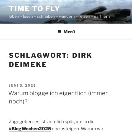
Zum
TIME TO FLY
Inhalt
leben – lesen – schreiben – wandern – reisen – gärtnern
springen
Menü
SCHLAGWORT:
DIRK
DEIMEKE
VERÖFFENTLICHT
JUNI 3, 2025
AM
Warum blogge ich eigentlich (immer
noch)?!
Zugegeben, es ist ziemlich spät, um in die
#BlogWochen2025
einzusteigen. Warum wir