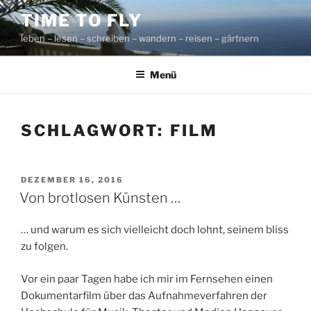
Zum
TIME TO FLY
Inhalt
leben – lesen – schreiben – wandern – reisen – gärtnern
springen
Menü
SCHLAGWORT:
FILM
VERÖFFENTLICHT
DEZEMBER 16, 2016
AM
Von brotlosen Künsten …
… und warum es sich vielleicht doch lohnt, seinem bliss
zu folgen.
Vor ein paar Tagen habe ich mir im Fernsehen einen
Dokumentarfilm über das Aufnahmeverfahren der