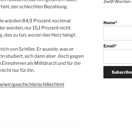
Zwölf Wochen –
rheit, der schlechten Bezahlung.
ie würden 84,9 Prozent nochmal
Name*
r werden, nur 15,1 Prozent nicht.
tig, das zu tun, woran das Herz hängt.
Email*
rich von Schiller. Er wusste, was er
zin studiert, sich dann aber doch gegen
 Einnahmen als Militärarzt und für die
icht nur für ihn.
e/wir/geschichte/schiller.html