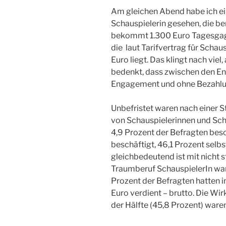
Am gleichen Abend habe ich ei
Schauspielerin gesehen, die bere
bekommt 1.300 Euro Tagesgage,
die laut Tarifvertrag für Schaus
Euro liegt. Das klingt nach viel,
bedenkt, dass zwischen den En
Engagement und ohne Bezahlun
Unbefristet waren nach einer S
von Schauspielerinnen und Sc
4,9 Prozent der Befragten besc
beschäftigt, 46,1 Prozent selb
gleichbedeutend ist mit nicht 
Traumberuf SchauspielerIn war 
Prozent der Befragten hatten i
Euro verdient – brutto. Die Wirk
der Hälfte (45,8 Prozent) ware