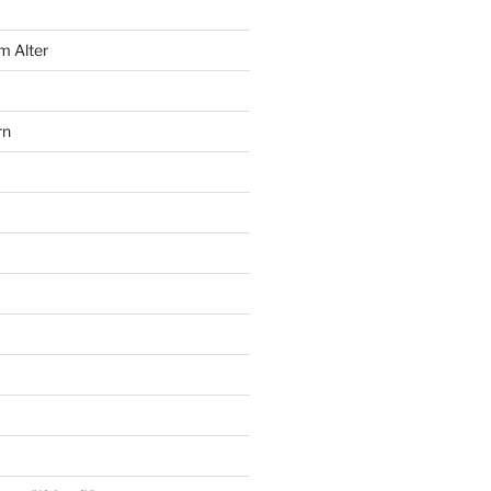
m Alter
rn