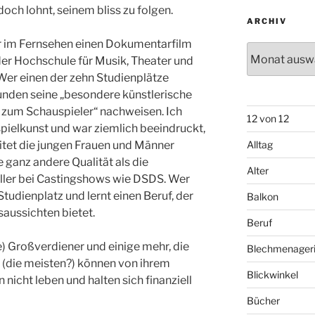
doch lohnt, seinem bliss zu folgen.
ARCHIV
ir im Fernsehen einen Dokumentarfilm
Archiv
r Hochschule für Musik, Theater und
er einen der zehn Studienplätze
unden seine „besondere künstlerische
, zum Schauspieler“ nachweisen. Ich
12 von 12
ielkunst und war ziemlich beeindruckt,
itet die jungen Frauen und Männer
Alltag
e ganz andere Qualität als die
Alter
ller bei Castingshows wie DSDS. Wer
dienplatz und lernt einen Beruf, der
Balkon
aussichten bietet.
Beruf
e) Großverdiener und einige mehr, die
Blechmenager
e (die meisten?) können von ihrem
Blickwinkel
 nicht leben und halten sich finanziell
Bücher