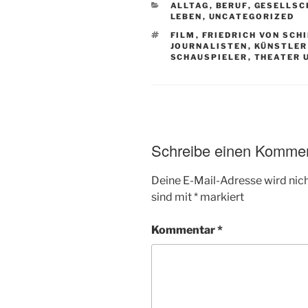
KATEGORIEN
ALLTAG
,
BERUF
,
GESELLSC
LEBEN
,
UNCATEGORIZED
SCHLAGWÖRTER
FILM
,
FRIEDRICH VON SCH
JOURNALISTEN
,
KÜNSTLER
SCHAUSPIELER
,
THEATER 
Schreibe einen Komme
Deine E-Mail-Adresse wird nicht
sind mit
*
markiert
Kommentar
*