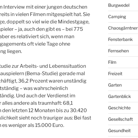
Burgwedel
n Interview mit einer jungen deutschen
its in vielen Filmen mitgespielt hat. Sie
Camping
 doppelt so viel wie die Mindestgage,
Chaosgärntner
pieler – ja, auch den gibt es – bei 775
 aber es relativiert sich, wenn man
Fensterbank
gagements oft viele Tage ohne
Fernsehen
g liegen.
Film
tudie zur Arbeits- und Lebenssituation
hauspielern (Bema-Studie) gerade mal
Freizeit
häftigt, 36,2 Prozent waren unständig
Garten
stständig – was wahrscheinlich
ständig. Und auch der Verdienst im
Gartenblick
alles andere als traumhaft: 68,1
Geschichte
n den letzten 12 Monaten bis zu 30.420
lichkeit sieht noch trauriger aus: Bei fast
Gesellschaft
n es weniger als 15.000 Euro.
Gesundheit