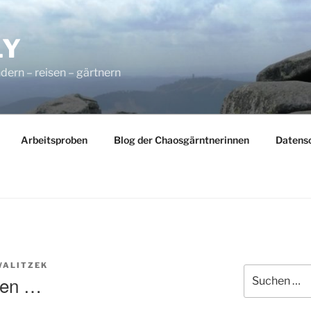
LY
dern – reisen – gärtnern
Arbeitsproben
Blog der Chaosgärntnerinnen
Datens
WALITZEK
Suchen
ten …
nach: