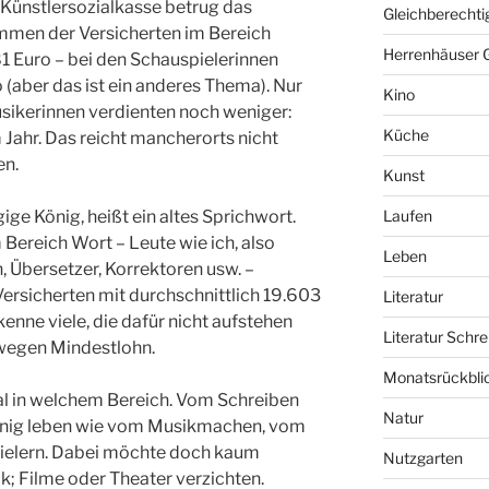
 Künstlersozialkasse betrug das
Gleichberechti
mmen der Versicherten im Bereich
Herrenhäuser 
1 Euro – bei den Schauspielerinnen
 (aber das ist ein anderes Thema). Nur
Kino
usikerinnen verdienten noch weniger:
Küche
 Jahr. Das reicht mancherorts nicht
en.
Kunst
gige König, heißt ein altes Sprichwort.
Laufen
 Bereich Wort – Leute wie ich, also
Leben
, Übersetzer, Korrektoren usw. –
ersicherten mit durchschnittlich 19.603
Literatur
enne viele, die dafür nicht aufstehen
Literatur Schre
 wegen Mindestlohn.
Monatsrückbli
 egal in welchem Bereich. Vom Schreiben
Natur
enig leben wie vom Musikmachen, vom
ielern. Dabei möchte doch kaum
Nutzgarten
k; Filme oder Theater verzichten.