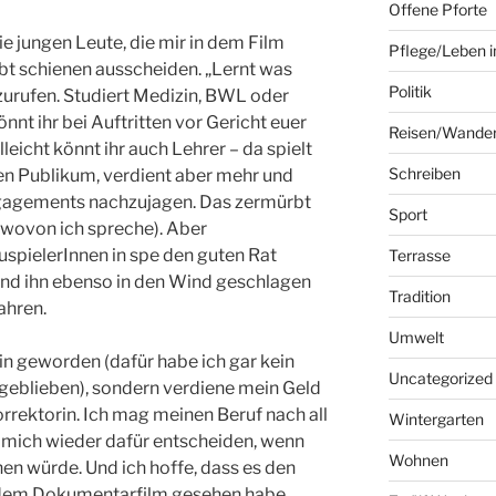
Offene Pforte
e jungen Leute, die mir in dem Film
Pflege/Leben i
t schienen ausscheiden. „Lernt was
Politik
 zurufen. Studiert Medizin, BWL oder
nt ihr bei Auftritten vor Gericht euer
Reisen/Wande
leicht könnt ihr auch Lehrer – da spielt
Schreiben
en Publikum, verdient aber mehr und
gagements nachzujagen. Das zermürbt
Sport
, wovon ich spreche). Aber
spielerInnen in spe den guten Rat
Terrasse
und ihn ebenso in den Wind geschlagen
Tradition
ahren.
Umwelt
rin geworden (dafür habe ich gar kein
Uncategorized
t geblieben), sondern verdiene mein Geld
Korrektorin. Ich mag meinen Beruf nach all
Wintergarten
 mich wieder dafür entscheiden, wenn
Wohnen
n würde. Und ich hoffe, dass es den
n dem Dokumentarfilm gesehen habe,