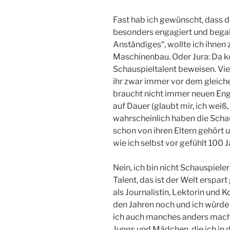
Fast hab ich gewünscht, dass di
besonders engagiert und begab
Anständiges“, wollte ich ihnen
Maschinenbau. Oder Jura: Da kön
Schauspieltalent beweisen. Viel
ihr zwar immer vor dem gleich
braucht nicht immer neuen En
auf Dauer (glaubt mir, ich weiß
wahrscheinlich haben die Schau
schon von ihren Eltern gehört 
wie ich selbst vor gefühlt 100 J
Nein, ich bin nicht Schauspiele
Talent, das ist der Welt erspar
als Journalistin, Lektorin und 
den Jahren noch und ich würde
ich auch manches anders mache
Jungs und Mädchen, die ich i