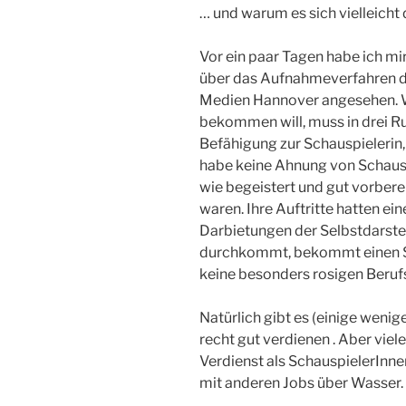
… und warum es sich vielleicht 
Vor ein paar Tagen habe ich m
über das Aufnahmeverfahren de
Medien Hannover angesehen. W
bekommen will, muss in drei R
Befähigung zur Schauspielerin
habe keine Ahnung von Schausp
wie begeistert und gut vorbere
waren. Ihre Auftritte hatten ein
Darbietungen der Selbstdarste
durchkommt, bekommt einen Stu
keine besonders rosigen Berufs
Natürlich gibt es (einige wenig
recht gut verdienen . Aber viel
Verdienst als SchauspielerInnen
mit anderen Jobs über Wasser.