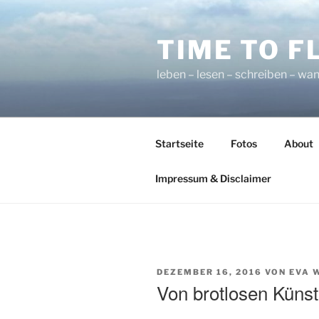
Zum
Inhalt
TIME TO F
springen
leben – lesen – schreiben – wan
Startseite
Fotos
About
Impressum & Disclaimer
VERÖFFENTLICHT
DEZEMBER 16, 2016
VON
EVA 
AM
Von brotlosen Küns